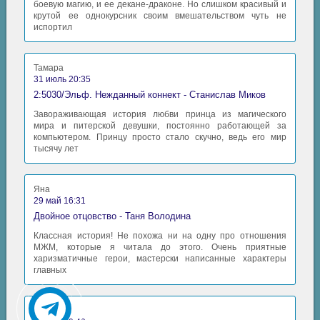
боевую магию, и ее декане-драконе. Но слишком красивый и
крутой ее однокурсник своим вмешательством чуть не
испортил
Тамара
31 июль 20:35
2:5030/Эльф. Нежданный коннект - Станислав Миков
Завораживающая история любви принца из магического
мира и питерской девушки, постоянно работающей за
компьютером. Принцу просто стало скучно, ведь его мир
тысячу лет
Яна
29 май 16:31
Двойное отцовство - Таня Володина
Классная история! Не похожа ни на одну про отношения
МЖМ, которые я читала до этого. Очень приятные
харизматичные герои, мастерски написанные характеры
главных
Аида