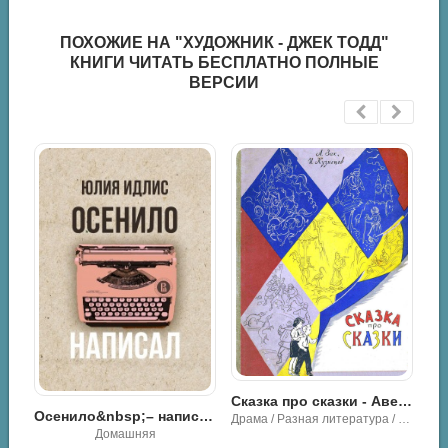
ПОХОЖИЕ НА "ХУДОЖНИК - ДЖЕК ТОДД"
КНИГИ ЧИТАТЬ БЕСПЛАТНО ПОЛНЫЕ
ВЕРСИИ
Сказка про сказки - Авенир Григорьевич Зак
Осенило&nbsp;– написал - Юлия Идлис
Драма / Разная литература / Классика
Домашняя
До