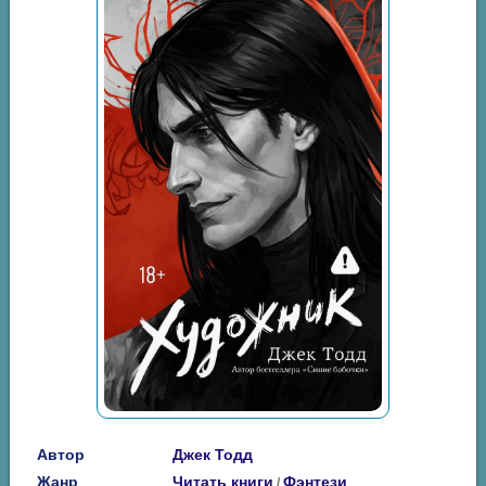
Автор
Джек Тодд
Жанр
Читать книги
Фэнтези
/