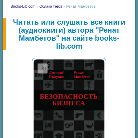
Books-Lib.com
»
Облако тегов
» Ренат Мамбетов
Читать или слушать все книги
(аудиокниги) автора "Ренат
Мамбетов" на сайте books-
lib.com