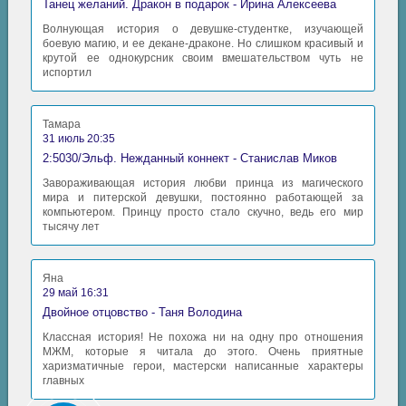
Танец желаний. Дракон в подарок - Ирина Алексеева
Волнующая история о девушке-студентке, изучающей
боевую магию, и ее декане-драконе. Но слишком красивый и
крутой ее однокурсник своим вмешательством чуть не
испортил
Тамара
31 июль 20:35
2:5030/Эльф. Нежданный коннект - Станислав Миков
Завораживающая история любви принца из магического
мира и питерской девушки, постоянно работающей за
компьютером. Принцу просто стало скучно, ведь его мир
тысячу лет
Яна
29 май 16:31
Двойное отцовство - Таня Володина
Классная история! Не похожа ни на одну про отношения
МЖМ, которые я читала до этого. Очень приятные
харизматичные герои, мастерски написанные характеры
главных