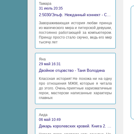
Тамара
31 июль 20:35
2:5030/Эльф. Нежданный коннект - Станислав Миков
Завораживающая история любви принца
из магического мира и питерской девушки,
постоянно работающей за компьютером.
Принцу просто стало скучно, ведь его мир
тысячу лет
Яна
29 май 16:31
Двойное отцовство - Таня Володина
Классная история! Не похожа ни на одну
про отношения МЖМ, которые я читала
до этого. Очень приятные харизматичные
герои, мастерски написанные характеры
главных
Аида
06 май 10:49
Дикарь королевских кровей. Книга 2. Леди-фаворитка - Анна Сергеевна Гаврилова