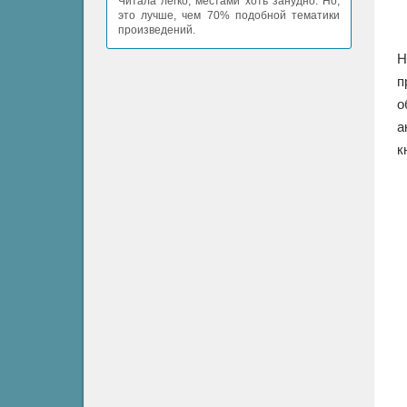
Читала легко, местами хоть занудно. Но,
это лучше, чем 70% подобной тематики
произведений.
Н
п
о
а
к