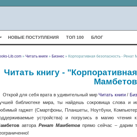
НОВЫЕ ПОСТУПЛЕНИЯ
ТОП 100
БЛОГ
ooks-Lib.com
»
Читать книги
»
Бизнес
» Корпоративная безопасность - Ренат 
Читать книгу - "Корпоративная
Мамбетов
Открой для себя врата в удивительный мир
Читать книги
/
Биз
учшей библиотеке мира, ты найдешь сокровища слова и ис
юбимый гаджет (Смартфоны, Планшеты, Ноутбуки, Компьютеры,
оддерживаемые устройства) и погрузись в магию чтения 
амбетов
автора
Ренат Мамбетов
прямо сейчас – дарим т
еограниченно!