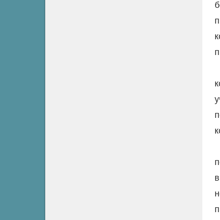
б
п
к
п
к
у
п
к
п
в
п