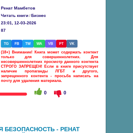
Ренат Мамбетов
Читать книги
Бизнес
/
23:01, 12-03-2026
87
TG
FB
TW
WA
VB
PT
VK
(18+) Внимание! Книга может содержать контент
только для совершеннолетних. Для
несовершеннолетних просмотр данного контента
СТРОГО ЗАПРЕЩЕН! Если в книге присутствует
наличие пропаганды ЛГБТ и другого,
запрещенного контента - просьба написать на
почту для удаления материала.
0
0
Я БЕЗОПАСНОСТЬ - РЕНАТ