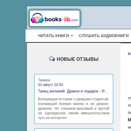
ЧИТАТЬ КНИГИ
СЛУШАТЬ АУДИОКНИГИ
B
НОВЫЕ ОТЗЫВЫ
Тамара
01 август 20:50
Танец желаний. Дракон в подарок - Ирина Алексеева
л
Волнующая история о девушке-студентке,
изучающей боевую магию, и ее декане-
л
драконе. Но слишком красивый и крутой
п
ее однокурсник своим вмешательством
чуть не испортил
М
н