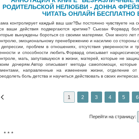
РОДИТЕЛЬСКОЙ НЕЛЮБВИ - ДОННА ФРЕЙ
ЧИТАТЬ ОНЛАЙН БЕСПЛАТНО 
ама контролирует каждый ваш шаг?Вы постоянно чувствуете на 
се ваши действия подвергаются критике? Сьюзан Форвард бол
оторые вынуждены бороться со своими матерями. Они много лет 
онтролю, эмоциональному пренебрежению и насилию со стороны с
 депрессии, проблем в отношениях, отсутствия уверенности и т
енности и способности любить.Форвард описывает нарциссическ
онтроле, мать, запутавшуюся в жизни, матерей, которые не защи
воим дочерям.Автор описывает методы самопомощи, которые 
лиентами, направленные на изменение жизни, отделение от
реодолеть боль детства и научиться действовать в своих интересах
1
2
3
4
5
6
Перейти на страницу:
* * *