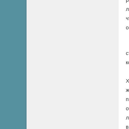
л
ч
о
с
к
Х
ж
п
о
л
в