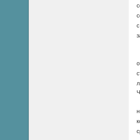
с
с
с
з
о
с
л
Ч
н
к
с