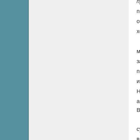
п
о
х
м
з
п
и
Н
а
В
с
в