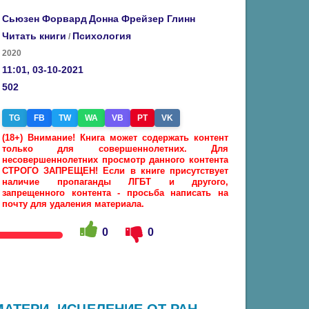
Сьюзен Форвард
Донна Фрейзер Глинн
Читать книги
Психология
/
2020
11:01, 03-10-2021
502
TG
FB
TW
WA
VB
PT
VK
(18+) Внимание! Книга может содержать контент
только для совершеннолетних. Для
несовершеннолетних просмотр данного контента
СТРОГО ЗАПРЕЩЕН! Если в книге присутствует
наличие пропаганды ЛГБТ и другого,
запрещенного контента - просьба написать на
почту для удаления материала.
0
0
АТЕРИ. ИСЦЕЛЕНИЕ ОТ РАН