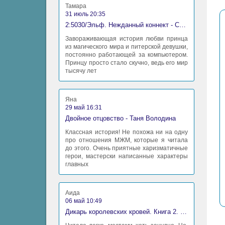
Тамара
31 июль 20:35
2:5030/Эльф. Нежданный коннект - Станислав Миков
Завораживающая история любви принца
из магического мира и питерской девушки,
постоянно работающей за компьютером.
Принцу просто стало скучно, ведь его мир
тысячу лет
Яна
29 май 16:31
Двойное отцовство - Таня Володина
Классная история! Не похожа ни на одну
про отношения МЖМ, которые я читала
до этого. Очень приятные харизматичные
герои, мастерски написанные характеры
главных
Аида
06 май 10:49
Дикарь королевских кровей. Книга 2. Леди-фаворитка - Анна Сергеевна Гаврилова