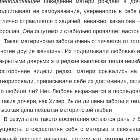
преобладающее
поведение матери рождает в доч
одпитывает ее самоуважение, уверенность в себе и
тлично справляется с задачей, неважно, какая она 
орошая. Она ощутимо и стабильно проявляет настоя
Такая материнская забота очень отличается от тог
ногие другие женщины. Их подпитывали любовью и 
акрытыми дверьми эти редкие выплески тепла неиз
осторонние видели редко: матери срывались на 
гнорировали, приписывали себе их достижения, ост
о любили ли? Нет. Любовь выражается в последов
 такие дочери, как Хизер, были лишены заботы и теп
ысокая цена нехватки материнской любви
В результате такого воспитания остаются раны и 
ущность, отождествляя себя с матерью и связыва
ажный процесс нарушен, потому что матери ругают