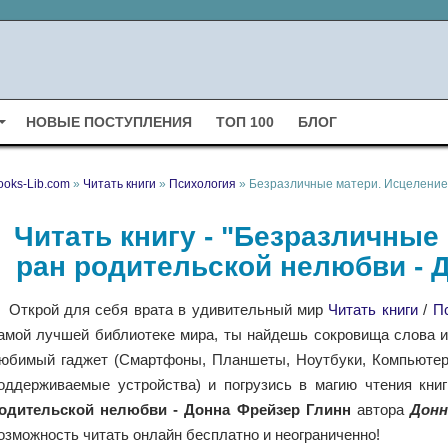
НОВЫЕ ПОСТУПЛЕНИЯ
ТОП 100
БЛОГ
ooks-Lib.com
»
Читать книги
»
Психология
» Безразличные матери. Исцеление 
Читать книгу - "Безразличные
ран родительской нелюбви - 
Открой для себя врата в удивительный мир
Читать книги
/
П
амой лучшей библиотеке мира, ты найдешь сокровища слова и 
юбимый гаджет (Смартфоны, Планшеты, Ноутбуки, Компьютеры,
оддерживаемые устройства) и погрузись в магию чтения кни
одительской нелюбви - Донна Фрейзер Глинн
автора
Донн
озможность читать онлайн бесплатно и неограниченно!