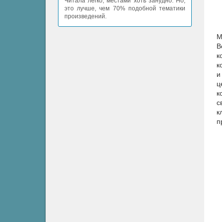
Читала легко, местами хоть занудно. Но,
это лучше, чем 70% подобной тематики
произведений.
М
В
к
к
и
ц
к
с
к
п