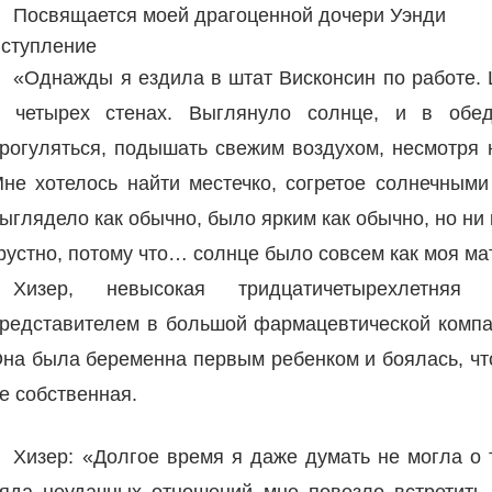
Посвящается моей драгоценной дочери Уэнди
ступление
«Однажды я ездила в штат Висконсин по работе. 
 четырех стенах. Выглянуло солнце, и в об
рогуляться, подышать свежим воздухом, несмотря 
не хотелось найти местечко, согретое солнечными
ыглядело как обычно, было ярким как обычно, но ни 
рустно, потому что… солнце было совсем как моя ма
Хизер, невысокая тридцатичетырехлетняя
редставителем в большой фармацевтической компан
на была беременна первым ребенком и боялась, что
е собственная.
Хизер: «Долгое время я даже думать не могла о 
яда неудачных отношений мне повезло встретить 