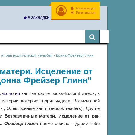
Авторизация
Регистрация
В ЗАКЛАДКИ
от ран родительской нелюбви - Донна Фрейзер Глинн
 матери. Исцеление от
Донна Фрейзер Глинн"
сихология
книг на сайте books-lib.com! Здесь, в
истории, которые творят чудеса. Возьми свой
 Электронные книги (e-book readers), Другие
ги
Безразличные матери. Исцеление от ран
а Фрейзер Глинн
прямо сейчас – дарим тебе