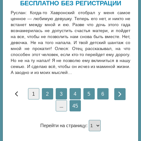
БЕСПЛАТНО БЕЗ РЕГИСТРАЦИИ
Руслан: Когда-то Хавронский отобрал у меня самое
ценное — любимую девушку. Теперь его нет, и никто не
встанет между мной и ею. Разве что дочь этого гада
вознамерилась не допустить счастья матери, и пойдет
на все, чтобы не позволить нам снова быть вместе. Нет,
девочка. Не на того напала. И твой детский шантаж со
мной не прокатит! Олеся: Отец рассказывал, на что
способен этот человек, если кто-то перейдет ему дорогу.
Но не на ту напал! Я не позволю ему вклиниться в нашу
семью. И сделаю всё, чтобы он исчез из маминой жизни.
А заодно и из моих мыслей…
1
2
3
4
5
6
...
45
Перейти на страницу: