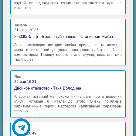
крутой ее однокурсник своим вмешательством чуть не
испортил
Тамара
31 июль 20:35
2:5030/Эльф. Нежданный коннект - Станислав Миков
Завораживающая история любви принца из магического
мира и питерской девушки, постоянно работающей за
компьютером. Принцу просто стало скучно, ведь его мир
тысячу лет
Яна
29 май 16:31
Двойное отцовство - Таня Володина
Классная история! Не похожа ни на одну про отношения
МЖМ, которые я читала до этого. Очень приятные
харизматичные герои, мастерски написанные характеры
главных
Аида
06 май 10:49