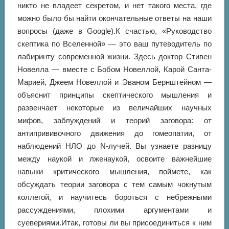
никто не владеет секретом, и нет такого места, где
можно было бы найти окончательные ответы на наши
вопросы (даже в Google).К счастью, «Руководство
скептика по Вселенной» — это ваш путеводитель по
лабиринту современной жизни. Здесь доктор Стивен
Новелла — вместе с Бобом Новеллой, Карой Санта-
Марией, Джеем Новеллой и Эваном Бернштейном —
объяснит принципы скептического мышления и
развенчает некоторые из величайших научных
мифов, заблуждений и теорий заговора: от
антипрививочного движения до гомеопатии, от
наблюдений НЛО до N-лучей. Вы узнаете разницу
между наукой и лженаукой, освоите важнейшие
навыки критического мышления, поймете, как
обсуждать теории заговора с тем самым чокнутым
коллегой, и научитесь бороться с небрежными
рассуждениями, плохими аргументами и
суевериями.Итак, готовы ли вы присоединиться к ним