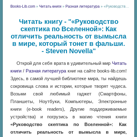
Books-Lib.com
»
Читать книги
»
Разная литература
» «Руководство скептика по Вселенной»: Как отличить реальность от вымысла в мире, который тонет в фальши. - Steven Novella
Читать книгу - "«Руководство
скептика по Вселенной»: Как
отличить реальность от вымысла
в мире, который тонет в фальши.
- Steven Novella"
Открой для себя врата в удивительный мир
Читать
книги
/
Разная литература
книг на сайте books-lib.com!
Здесь, в самой лучшей библиотеке мира, ты найдешь
сокровища слова и истории, которые творят чудеса.
Возьми свой любимый гаджет (Смартфоны,
Планшеты, Ноутбуки, Компьютеры, Электронные
книги (e-book readers), Другие поддерживаемые
устройства) и погрузись в магию чтения книги
«Руководство скептика по Вселенной»: Как
отличить реальность от вымысла в мире,