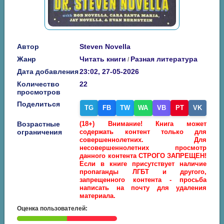
Автор
Steven Novella
Жанр
Читать книги
Разная литература
/
Дата добавления
23:02, 27-05-2026
Количество
22
просмотров
Поделиться
TG
FB
TW
WA
VB
PT
VK
Возрастные
(18+) Внимание! Книга может
ограничения
содержать контент только для
совершеннолетних. Для
несовершеннолетних просмотр
данного контента СТРОГО ЗАПРЕЩЕН!
Если в книге присутствует наличие
пропаганды ЛГБТ и другого,
запрещенного контента - просьба
написать на почту для удаления
материала.
Оценка пользователей: