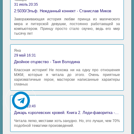
31 июль 20:35
2:5030/Эльф. Нежданный коннект - Станислав Миков
Завораживающая история любви принца из магического
мира и питерской девушки, постоянно работающей за
компьютером. Принцу просто стало скучно, ведь его мир
тысячу лет
Яна
29 май 16:31
Двойное отцовство - Таня Володина
Классная история! Не похожа ни на одну про отношения
МЖМ, которые я читала до этого. Очень приятные
харизматичные герои, мастерски написанные характеры
главных
Аида
06 май 10:49
Дикарь королевских кровей. Книга 2. Леди-фаворитка - Анна Сергеевна Гаврилова
Читала легко, местами хоть занудно. Но, это лучше, чем 70%
подобной тематики произведений.