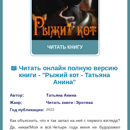
ЧИТАТЬ КНИГУ
📖 Читать онлайн полную версию
книги - "Рыжий кот - Татьяна
Анина"
Автор:
Татьяна Анина
Жанр:
Читать книги
Эротика
/
Год публикации:
2022
Как объяснить, что я так запал на неё с первого взгляда?
Да, никак!Моя и всё.Четыре года меня не будоражил