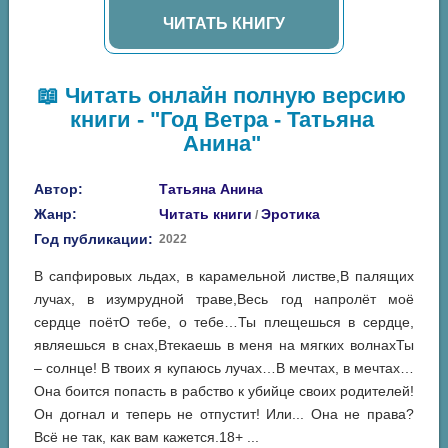
ЧИТАТЬ КНИГУ
📖 Читать онлайн полную версию
книги - "Год Ветра - Татьяна
Анина"
Автор:
Татьяна Анина
Жанр:
Читать книги
Эротика
/
Год публикации:
2022
В сапфировых льдах, в карамельной листве,В палящих
лучах, в изумрудной траве,Весь год напролёт моё
сердце поётО тебе, о тебе…Ты плещешься в сердце,
являешься в снах,Втекаешь в меня на мягких волнахТы
– солнце! В твоих я купаюсь лучах…В мечтах, в мечтах…
Она боится попасть в рабство к убийце своих родителей!
Он догнал и теперь не отпустит! Или... Она не права?
Всё не так, как вам кажется.18+ ...