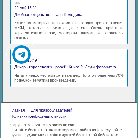
Яна
29 май 16:31
Двойное отцовство - Таня Володина
Классная история! Не похожа ни на одну про отношения
МЖМ, которые я читала до этого. Очень приятные
харизматичные герои, мастерски написанные характеры
главных
Аида
06 май 10:49
Дикарь королевских кровей. Книга 2. Леди-фаворитка - Анна Сергеевна Гаврилова
Читала легко, местами хоть занудно. Но, это лучше, чем 70%
подобной тематики произведений.
Главная
Для правообладателей
Политика конфиденциальности
Copyright © 2020–2026 books-lib.com
| Читайте бесплатно полные версии онлайн книг или слушайте
лучшие аудиокниги онлайн в лучшей бесплатной библиотеке.