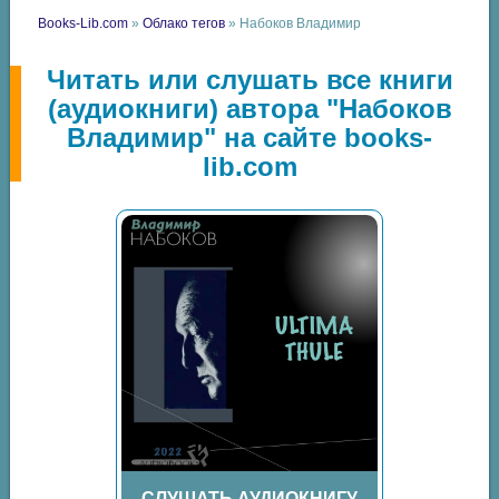
Books-Lib.com
»
Облако тегов
» Набоков Владимир
Читать или слушать все книги
(аудиокниги) автора "Набоков
Владимир" на сайте books-
lib.com
СЛУШАТЬ АУДИОКНИГУ