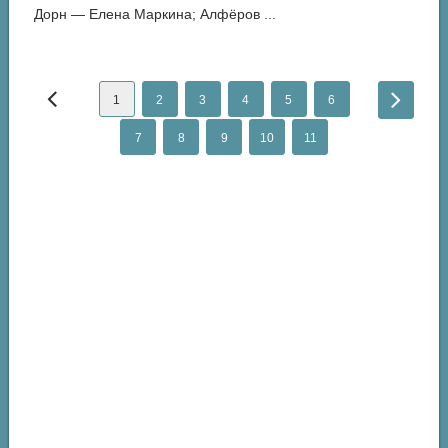
Дорн — Елена Маркина; Алфёров ...
1
2
3
4
5
6
7
8
9
10
11