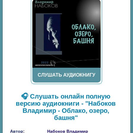
СЛУШАТЬ АУДИОКНИГУ
🎧 Слушать онлайн полную
версию аудиокниги - "Набоков
Владимир - Облако, озеро,
башня"
Автор:
Набоков Владимир