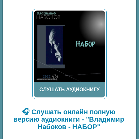
СЛУШАТЬ АУДИОКНИГУ
🎧 Слушать онлайн полную
версию аудиокниги - "Владимир
Набоков - НАБОР"