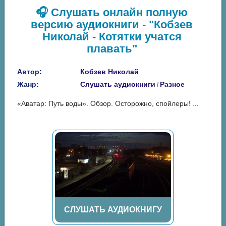
🎧 Слушать онлайн полную
версию аудиокниги - "Кобзев
Николай - Котятки учатся
плавать"
Автор:
Кобзев Николай
Жанр:
Слушать аудиокниги
Разное
/
«Аватар: Путь воды». Обзор. Осторожно, спойлеры! ...
СЛУШАТЬ АУДИОКНИГУ