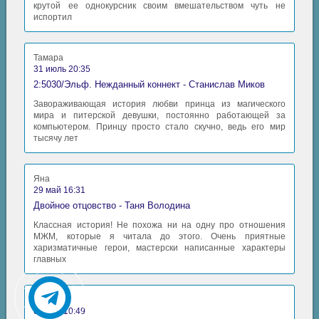
крутой ее однокурсник своим вмешательством чуть не
испортил
Тамара
31 июль 20:35
2:5030/Эльф. Нежданный коннект - Станислав Миков
Завораживающая история любви принца из магического
мира и питерской девушки, постоянно работающей за
компьютером. Принцу просто стало скучно, ведь его мир
тысячу лет
Яна
29 май 16:31
Двойное отцовство - Таня Володина
Классная история! Не похожа ни на одну про отношения
МЖМ, которые я читала до этого. Очень приятные
харизматичные герои, мастерски написанные характеры
главных
Аида
06 май 10:49