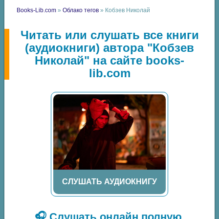
Books-Lib.com
»
Облако тегов
» Кобзев Николай
Читать или слушать все книги
(аудиокниги) автора "Кобзев
Николай" на сайте books-
lib.com
СЛУШАТЬ АУДИОКНИГУ
🎧 Слушать онлайн полную