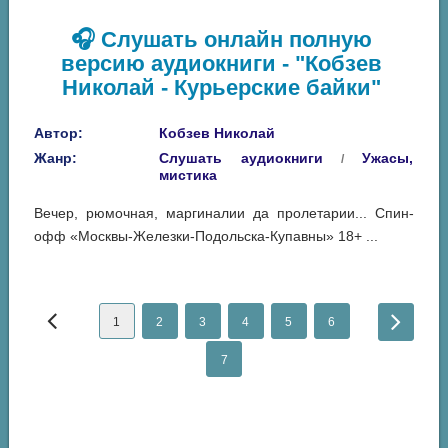
🎧 Слушать онлайн полную
версию аудиокниги - "Кобзев
Николай - Курьерские байки"
Автор:
Кобзев Николай
Жанр:
Слушать аудиокниги
Ужасы,
/
мистика
Вечер, рюмочная, маргиналии да пролетарии... Спин-
офф «Москвы-Железки-Подольска-Купавны» 18+ ...
1
2
3
4
5
6
7