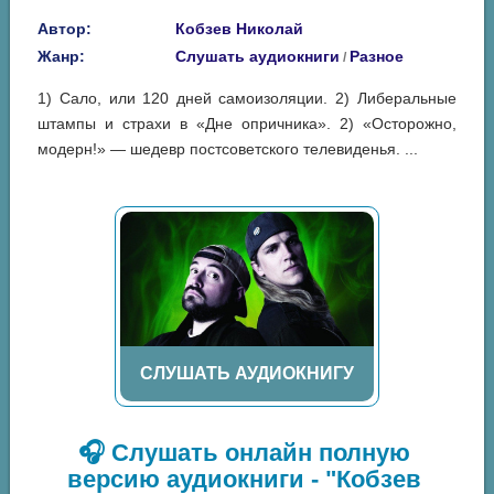
Автор:
Кобзев Николай
Жанр:
Слушать аудиокниги
Разное
/
1) Сало, или 120 дней самоизоляции. 2) Либеральные
штампы и страхи в «Дне опричника». 2) «Осторожно,
модерн!» — шедевр постсоветского телевиденья. ...
СЛУШАТЬ АУДИОКНИГУ
🎧 Слушать онлайн полную
версию аудиокниги - "Кобзев