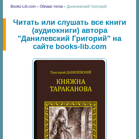
Books-Lib.com
»
Облако тегов
» Данилевский Григорий
Читать или слушать все книги
(аудиокниги) автора
"Данилевский Григорий" на
сайте books-lib.com