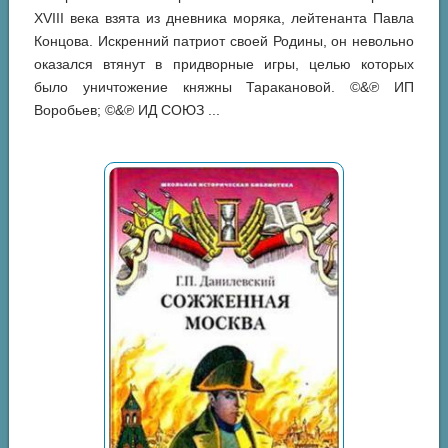
XVIII века взята из дневника моряка, лейтенанта Павла
Концова. Искренний патриот своей Родины, он невольно
оказался втянут в придворные игры, целью которых
было уничтожение княжны Таракановой. ©&℗ ИП
Воробьев; ©&℗ ИД СОЮЗ ...