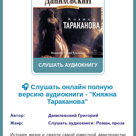
СЛУШАТЬ АУДИОКНИГУ
🎧 Слушать онлайн полную
версию аудиокниги - "Княжна
Тараканова"
Автор:
Данилевский Григорий
Жанр:
Слушать аудиокниги
Роман, проза
/
История жизни и смерти самой известной авантюристки