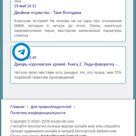
Яна
29 май 16:31
Двойное отцовство - Таня Володина
Классная история! Не похожа ни на одну про отношения
МЖМ, которые я читала до этого. Очень приятные
харизматичные герои, мастерски написанные характеры
главных
Аида
06 май 10:49
Дикарь королевских кровей. Книга 2. Леди-фаворитка - Анна Сергеевна Гаврилова
Читала легко, местами хоть занудно. Но, это лучше, чем 70%
подобной тематики произведений.
Главная
Для правообладателей
Политика конфиденциальности
Copyright © 2020–2026 books-lib.com
| Читайте бесплатно полные версии онлайн книг или слушайте
лучшие аудиокниги онлайн в лучшей бесплатной библиотеке.
Почта для связи:
bookslibscom@gmail.com