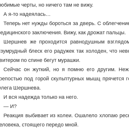
юбимые черты, но ничего там не вижу.
А я-то надеялась…
Теперь нет нужды бороться за дверь. С облегчен
едицинского заключения. Вижу, как дрожат пальцы.
Шершнев же проходится равнодушным взглядом
зумрудный блеск его радужек так холоден, что не
витером по спине бегут мурашки.
Сейчас он жуткий, но я помню его другим. Неж
репостью под горой скульптурных мышц прячется г
лега Шершнева.
И вся надежда только на него.
— И?
Реакция выбивает из колеи. Ошалело хлопаю ресн
еловека, стоящего передо мной.