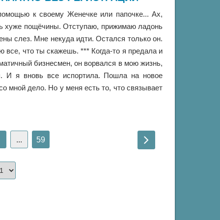
омощью к своему Женечке или папочке... Ах,
ашь хуже пощёчины. Отступаю, прижимаю ладонь
ены слез. Мне некуда идти. Остался только он.
все, что ты скажешь. *** Когда-то я предала и
матичный бизнесмен, он ворвался в мою жизнь,
я. И я вновь все испортила. Пошла на новое
со мной дело. Но у меня есть то, что связывает
...
59