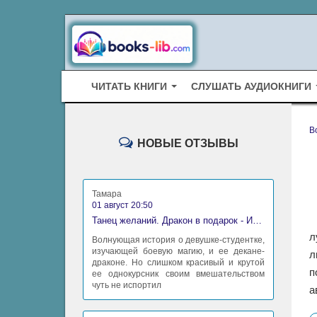
ЧИТАТЬ КНИГИ
СЛУШАТЬ АУДИОКНИГИ
B
НОВЫЕ ОТЗЫВЫ
Тамара
01 август 20:50
Танец желаний. Дракон в подарок - Ирина Алексеева
л
Волнующая история о девушке-студентке,
изучающей боевую магию, и ее декане-
л
драконе. Но слишком красивый и крутой
п
ее однокурсник своим вмешательством
чуть не испортил
а