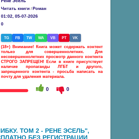
Рене Эсель
Читать книги
Роман
/
01:02, 05-07-2026
0
TG
FB
TW
WA
VB
PT
VK
(18+) Внимание! Книга может содержать контент
только для совершеннолетних. Для
несовершеннолетних просмотр данного контента
СТРОГО ЗАПРЕЩЕН! Если в книге присутствует
наличие пропаганды ЛГБТ и другого,
запрещенного контента - просьба написать на
почту для удаления материала.
0
0
БКУ. ТОМ 2 - РЕНЕ ЭСЕЛЬ",
ПЛАТНО БЕЗ РЕГИСТРАЦИИ