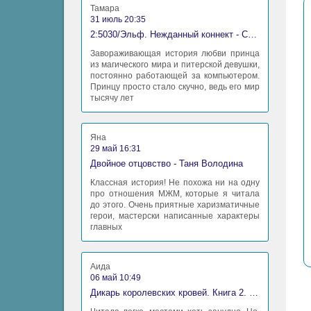
Тамара
31 июль 20:35
2:5030/Эльф. Нежданный коннект - Станислав Миков
Завораживающая история любви принца
из магического мира и питерской девушки,
постоянно работающей за компьютером.
Принцу просто стало скучно, ведь его мир
тысячу лет
Яна
29 май 16:31
Двойное отцовство - Таня Володина
Классная история! Не похожа ни на одну
про отношения МЖМ, которые я читала
до этого. Очень приятные харизматичные
герои, мастерски написанные характеры
главных
Аида
06 май 10:49
Дикарь королевских кровей. Книга 2. Леди-фаворитка - Анна Сергеевна Гаврилова