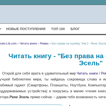
НОВЫЕ ПОСТУПЛЕНИЯ
ТОП 100
БЛОГ
ooks-Lib.com
»
Читать книги
»
Роман
» Без права на ошибку. Том 2 - Рене Эсел
Читать книгу - "Без права на
Эсель"
Открой для себя врата в удивительный мир
Читать книги
/
Ро
учшей библиотеке мира, ты найдешь сокровища слова и ис
юбимый гаджет (Смартфоны, Планшеты, Ноутбуки, Компьютеры,
оддерживаемые устройства) и погрузись в магию чтения кни
втора
Рене Эсель
прямо сейчас – дарим тебе возможность чита