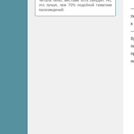
Читала легко, местами хоть занудно. Но,
это лучше, чем 70% подобной тематики
—
произведений.
п
к
—
б
п
п
н