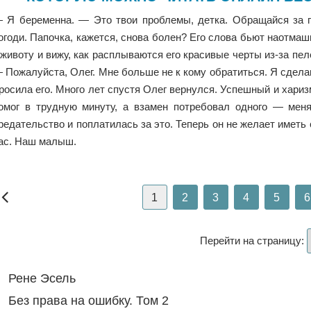
 Я беременна. — Это твои проблемы, детка. Обращайся за п
огоди. Папочка, кажется, снова болен? Его слова бьют наотм
 животу и вижу, как расплываются его красивые черты из-за пел
 Пожалуйста, Олег. Мне больше не к кому обратиться. Я сделаю 
росила его. Много лет спустя Олег вернулся. Успешный и хариз
омог в трудную минуту, а взамен потребовал одного — мен
редательство и поплатилась за это. Теперь он не желает иметь 
ас. Наш малыш.
1
2
3
4
5
6
Перейти на страницу:
Рене Эсель
Без права на ошибку. Том 2