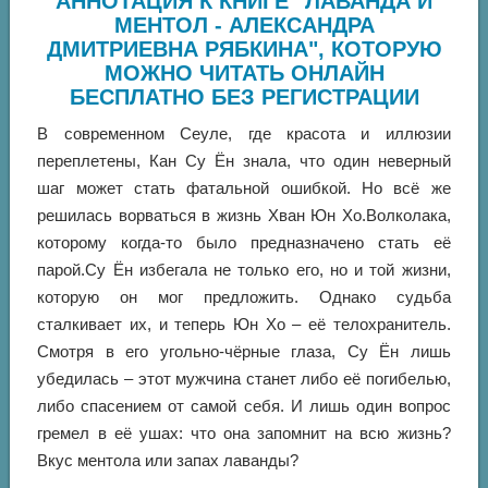
АННОТАЦИЯ К КНИГЕ "ЛАВАНДА И
МЕНТОЛ - АЛЕКСАНДРА
ДМИТРИЕВНА РЯБКИНА", КОТОРУЮ
МОЖНО ЧИТАТЬ ОНЛАЙН
БЕСПЛАТНО БЕЗ РЕГИСТРАЦИИ
В современном Сеуле, где красота и иллюзии
переплетены, Кан Су Ён знала, что один неверный
шаг может стать фатальной ошибкой. Но всё же
решилась ворваться в жизнь Хван Юн Хо.Волколака,
которому когда-то было предназначено стать её
парой.Су Ён избегала не только его, но и той жизни,
которую он мог предложить. Однако судьба
сталкивает их, и теперь Юн Хо – её телохранитель.
Смотря в его угольно-чёрные глаза, Су Ён лишь
убедилась – этот мужчина станет либо её погибелью,
либо спасением от самой себя. И лишь один вопрос
гремел в её ушах: что она запомнит на всю жизнь?
Вкус ментола или запах лаванды?