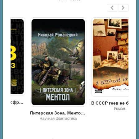
ейня без&nbsp;франшиз. Руководство по открытию уникальной&nbsp;кофейни - Ирина Ускова
В СССР геев не было! - Ванда Лаванда
Роман
Питерская Зона. Ментол - Николай Романецкий
Научная фантастика