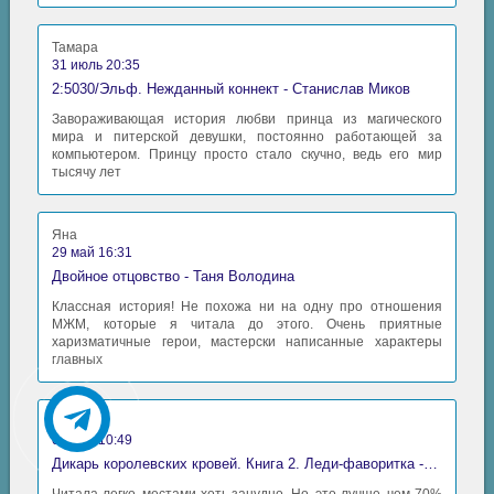
Тамара
31 июль 20:35
2:5030/Эльф. Нежданный коннект - Станислав Миков
Завораживающая история любви принца из магического
мира и питерской девушки, постоянно работающей за
компьютером. Принцу просто стало скучно, ведь его мир
тысячу лет
Яна
29 май 16:31
Двойное отцовство - Таня Володина
Классная история! Не похожа ни на одну про отношения
МЖМ, которые я читала до этого. Очень приятные
харизматичные герои, мастерски написанные характеры
главных
Аида
06 май 10:49
Дикарь королевских кровей. Книга 2. Леди-фаворитка - Анна Сергеевна Гаврилова
Читала легко, местами хоть занудно. Но, это лучше, чем 70%