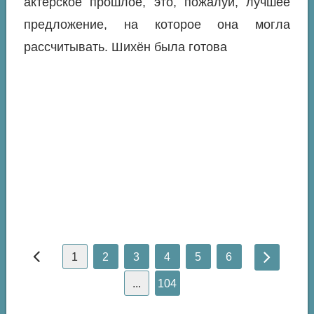
актерское прошлое, это, пожалуй, лучшее
предложение, на которое она могла
рассчитывать. Шихён была готова
1
2
3
4
5
6
...
104