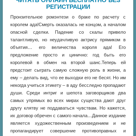
ЧИТАТЬ ОНЛАЙН БЕСПЛАТНО БЕЗ
РЕГИСТРАЦИИ
Пронзительное ромэнтези о браке по расчету с
королем ада!Смерть оказалась не концом, а началом
опасной сделки. Падение со скалы привело
талантливую, но неудачливую актрису прямиком в
объятия… его величества короля ада! Его
предложение просто и цинично: год быть его
королевой в обмен на второй шанс.Теперь ей
предстоит сыграть самую сложную роль в жизни, а
ему – делать вид, что ее выходки его не бесят. Но им
некогда учиться этикету – в аду бесследно пропадают
души. Среди интриг и шепота заговорщиков два
самых упрямых во всех мирах существа дают друг
другу клятву не поддаваться чувствам. Но кажется,
их договор обречен с самого начала…Данное издание
является художественным произведением и не
пропагандирует совершение противоправных и