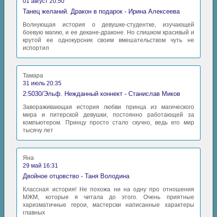
01 август 20:50
Танец желаний. Дракон в подарок - Ирина Алексеева
Волнующая история о девушке-студентке, изучающей
боевую магию, и ее декане-драконе. Но слишком красивый и
крутой ее однокурсник своим вмешательством чуть не
испортил
Тамара
31 июль 20:35
2:5030/Эльф. Нежданный коннект - Станислав Миков
Завораживающая история любви принца из магического
мира и питерской девушки, постоянно работающей за
компьютером. Принцу просто стало скучно, ведь его мир
тысячу лет
Яна
29 май 16:31
Двойное отцовство - Таня Володина
Классная история! Не похожа ни на одну про отношения
МЖМ, которые я читала до этого. Очень приятные
харизматичные герои, мастерски написанные характеры
главных