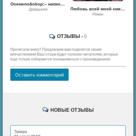
ейня без&nbsp;франшиз. Руководство по открытию уникальной&nbsp;кофейни - Ирина Ускова
Осенило&nbsp;– написал - Юлия Идлис
Любовь всей моей смерти. Том 1 - Дэпаранг [Daeparang]
Домашняя
Роман
ОТЗЫВЫ -
0
Прочитали книгу? Предлагаем вам поделится своим
впечатлением! Ваш отзыв будет полезен читателям, которые
еще только собираются познакомиться с произведением.
Оставить комментарий
НОВЫЕ ОТЗЫВЫ
Тамара