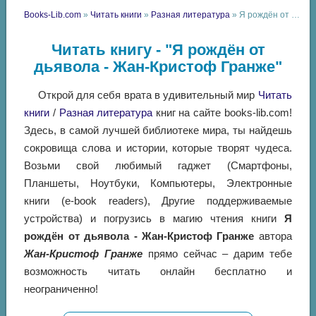
Books-Lib.com
»
Читать книги
»
Разная литература
» Я рождён от дьявола - Жан-Кристоф Гранже
Читать книгу - "Я рождён от
дьявола - Жан-Кристоф Гранже"
Открой для себя врата в удивительный мир
Читать
книги
/
Разная литература
книг на сайте books-lib.com!
Здесь, в самой лучшей библиотеке мира, ты найдешь
сокровища слова и истории, которые творят чудеса.
Возьми свой любимый гаджет (Смартфоны,
Планшеты, Ноутбуки, Компьютеры, Электронные
книги (e-book readers), Другие поддерживаемые
устройства) и погрузись в магию чтения книги
Я
рождён от дьявола - Жан-Кристоф Гранже
автора
Жан-Кристоф Гранже
прямо сейчас – дарим тебе
возможность читать онлайн бесплатно и
неограниченно!