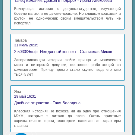
Танец желаний. Дракон в подарок - Ирина Алексеева
Волнующая история о девушке-студентке, изучающей
боевую магию, и ее декане-драконе. Но слишком красивый и
крутой ее однокурсник своим вмешательством чуть не
испортил
Тамара
31 июль 20:35
2:5030/Эльф. Нежданный коннект - Станислав Миков
Завораживающая история любви принца из магического
мира и питерской девушки, постоянно работающей за
компьютером. Принцу просто стало скучно, ведь его мир
тысячу лет
Яна
29 май 16:31
Двойное отцовство - Таня Володина
Классная история! Не похожа ни на одну про отношения
МЖМ, которые я читала до этого. Очень приятные
харизматичные герои, мастерски написанные характеры
главных