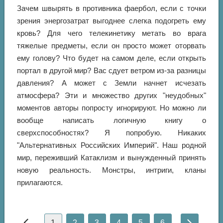
Зачем швырять в противника фаербол, если с точки
зрения энергозатрат выгоднее слегка подогреть ему
кровь? Для чего телекинетику метать во врага
тяжелые предметы, если он просто может оторвать
ему голову? Что будет на самом деле, если открыть
портал в другой мир? Вас сдует ветром из-за разницы
давления? А может с Земли начнет исчезать
атмосфера? Эти и множество других "неудобных"
моментов авторы попросту игнорируют. Но можно ли
вообще написать логичную книгу о
сверхспособностях? Я попробую. Никаких
"Альтернативных Российских Империй". Наш родной
мир, переживший Катаклизм и вынужденный принять
новую реальность. Монстры, интриги, кланы
прилагаются.
1
2
3
4
5
6