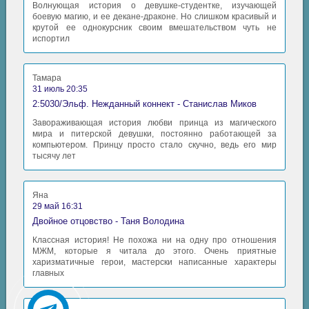
Волнующая история о девушке-студентке, изучающей
боевую магию, и ее декане-драконе. Но слишком красивый и
крутой ее однокурсник своим вмешательством чуть не
испортил
Тамара
31 июль 20:35
2:5030/Эльф. Нежданный коннект - Станислав Миков
Завораживающая история любви принца из магического
мира и питерской девушки, постоянно работающей за
компьютером. Принцу просто стало скучно, ведь его мир
тысячу лет
Яна
29 май 16:31
Двойное отцовство - Таня Володина
Классная история! Не похожа ни на одну про отношения
МЖМ, которые я читала до этого. Очень приятные
харизматичные герои, мастерски написанные характеры
главных