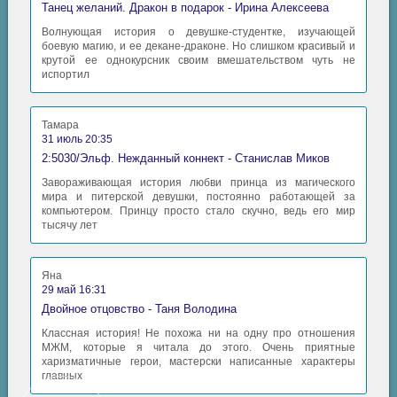
Танец желаний. Дракон в подарок - Ирина Алексеева
Волнующая история о девушке-студентке, изучающей
боевую магию, и ее декане-драконе. Но слишком красивый и
крутой ее однокурсник своим вмешательством чуть не
испортил
Тамара
31 июль 20:35
2:5030/Эльф. Нежданный коннект - Станислав Миков
Завораживающая история любви принца из магического
мира и питерской девушки, постоянно работающей за
компьютером. Принцу просто стало скучно, ведь его мир
тысячу лет
Яна
29 май 16:31
Двойное отцовство - Таня Володина
Классная история! Не похожа ни на одну про отношения
МЖМ, которые я читала до этого. Очень приятные
харизматичные герои, мастерски написанные характеры
главных