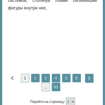
системой, столкнув лбами сильнейшие
фигуры внутри нее,
1
2
3
4
5
6
...
63
Перейти на страницу: