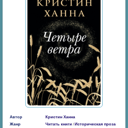
Автор
Кристин Ханна
Жанр
Читать книги
Историческая проза
/