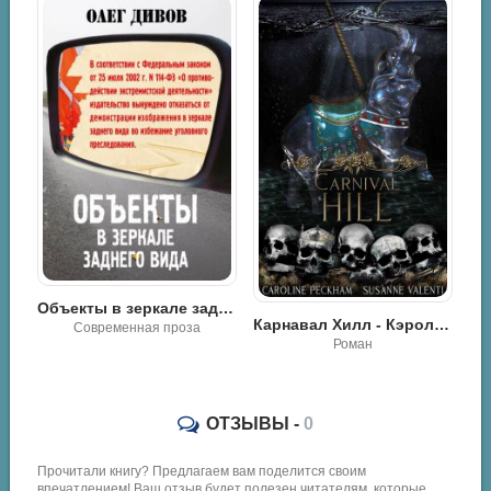
Объекты в зеркале заднего вида - Гийом Мюссо
Против ветра, мимо облаков - Алла Полянская
Карнавал Хилл - Кэролайн Пекхам
Современная проза
Роман
ОТЗЫВЫ -
0
Прочитали книгу? Предлагаем вам поделится своим
впечатлением! Ваш отзыв будет полезен читателям, которые