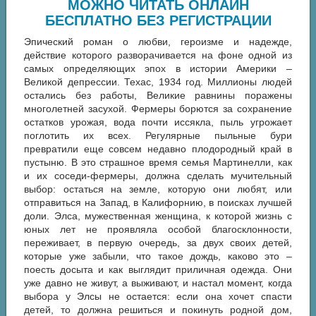
МОЖНО ЧИТАТЬ ОНЛАЙН
БЕСПЛАТНО БЕЗ РЕГИСТРАЦИИ
Эпический роман о любви, героизме и надежде,
действие которого разворачивается на фоне одной из
самых определяющих эпох в истории Америки –
Великой депрессии. Техас, 1934 год. Миллионы людей
остались без работы, Великие равнины поражены
многолетней засухой. Фермеры борются за сохранение
остатков урожая, вода почти иссякла, пыль угрожает
поглотить их всех. Регулярные пыльные бури
превратили еще совсем недавно плодородный край в
пустыню. В это страшное время семья Мартинелли, как
и их соседи-фермеры, должна сделать мучительный
выбор: остаться на земле, которую они любят, или
отправиться на Запад, в Калифорнию, в поисках лучшей
доли. Элса, мужественная женщина, к которой жизнь с
юных лет не проявляла особой благосклонности,
переживает, в первую очередь, за двух своих детей,
которые уже забыли, что такое дождь, каково это –
поесть досыта и как выглядит приличная одежда. Они
уже давно не живут, а выживают, и настал момент, когда
выбора у Элсы не остается: если она хочет спасти
детей, то должна решиться и покинуть родной дом,