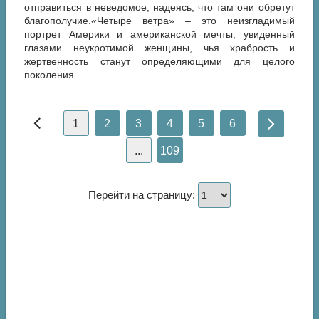
отправиться в неведомое, надеясь, что там они обретут
благополучие.«Четыре ветра» – это неизгладимый
портрет Америки и американской мечты, увиденный
глазами неукротимой женщины, чья храбрость и
жертвенность станут определяющими для целого
поколения.
1
2
3
4
5
6
...
109
Перейти на страницу: