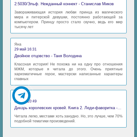
2:5030/Эльф. Нежданный коннект - Станислав Миков
Завораживающая история любви принца из магического
мира и питерской девушки, постоянно работающей за
компьютером. Принцу просто стало скучно, ведь его мир
тысячу лет
Яна
29 май 16:31
Двойное отцовство - Таня Володина
Классная история! Не похожа ни на одну про отношения
МЖМ, которые я читала до этого. Очень приятные
харизматичные герои, мастерски написанные характеры
главных
Аида
06 май 10:49
Дикарь королевских кровей. Книга 2. Леди-фаворитка - Анна Сергеевна Гаврилова
Читала легко, местами хоть занудно. Но, это лучше, чем 70%
подобной тематики произведений.