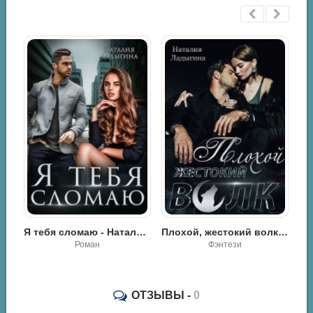
ебя сломаю - Наталия Ладыгина
Плохой, жестокий волк - Наталия Ладыгина
Брат моего погибшего мужа. - Наталия Ладыгина
Фэнтези
Роман
ОТЗЫВЫ -
0