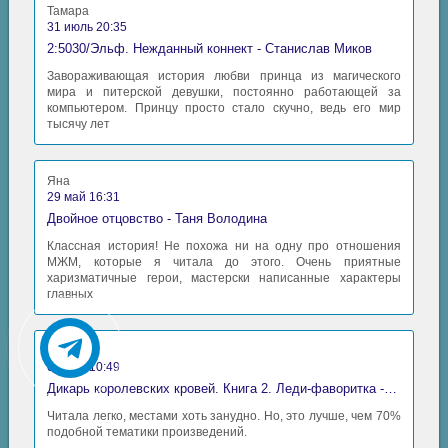
Тамара
31 июль 20:35
2:5030/Эльф. Нежданный коннект - Станислав Миков
Завораживающая история любви принца из магического
мира и питерской девушки, постоянно работающей за
компьютером. Принцу просто стало скучно, ведь его мир
тысячу лет
Яна
29 май 16:31
Двойное отцовство - Таня Володина
Классная история! Не похожа ни на одну про отношения
МЖМ, которые я читала до этого. Очень приятные
харизматичные герои, мастерски написанные характеры
главных
Аида
06 май 10:49
Дикарь королевских кровей. Книга 2. Леди-фаворитка - Анна Сергеевна Гаврилова
Читала легко, местами хоть занудно. Но, это лучше, чем 70%
подобной тематики произведений.