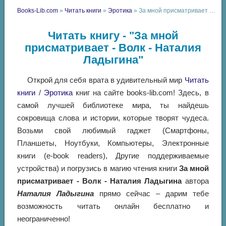
Books-Lib.com
»
Читать книги
»
Эротика
» За мной присматривает - Волк - Наталия Ладыгина
Читать книгу - "За мной
присматривает - Волк - Наталия
Ладыгина"
Открой для себя врата в удивительный мир
Читать
книги
/
Эротика
книг на сайте books-lib.com! Здесь, в
самой лучшей библиотеке мира, ты найдешь
сокровища слова и истории, которые творят чудеса.
Возьми свой любимый гаджет (Смартфоны,
Планшеты, Ноутбуки, Компьютеры, Электронные
книги (e-book readers), Другие поддерживаемые
устройства) и погрузись в магию чтения книги
За мной
присматривает - Волк - Наталия Ладыгина
автора
Наталия Ладыгина
прямо сейчас – дарим тебе
возможность читать онлайн бесплатно и
неограниченно!