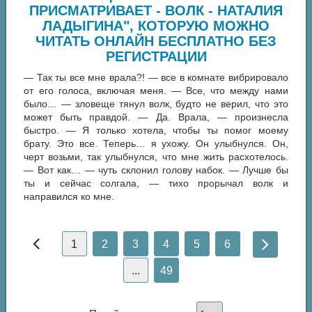
ПРИСМАТРИВАЕТ - ВОЛК - НАТАЛИЯ
ЛАДЫГИНА", КОТОРУЮ МОЖНО
ЧИТАТЬ ОНЛАЙН БЕСПЛАТНО БЕЗ
РЕГИСТРАЦИИ
— Так ты все мне врала?! — все в комнате вибрировало
от его голоса, включая меня. — Все, что между нами
было… — зловеще тянул волк, будто не верил, что это
может быть правдой. — Да. Врала, — произнесла
быстро. — Я только хотела, чтобы ты помог моему
брату. Это все. Теперь… я ухожу. Он улыбнулся. Он,
черт возьми, так улыбнулся, что мне жить расхотелось.
— Вот как… — чуть склонил голову набок. — Лучше бы
ты и сейчас солгала, — тихо прорычал волк и
направился ко мне.
1
2
3
4
5
6
...
49