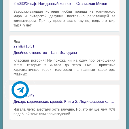
2:5030/Эльф. Нежданный коннект - Станислав Миков
Завораживающая история любви принца из магического
мира и питерской девушки, постоянно работающей за
компьютером. Принцу просто стало скучно, ведь его мир
тысячу лет
Яна
29 май 16:31
Двойное отцовство - Таня Володина
Классная история! Не похожа ни на одну про отношения
МЖМ, которые я читала до этого. Очень приятные
харизматичные герои, мастерски написанные характеры
главных
Аида
06 май 10:49
Дикарь королевских кровей. Книга 2. Леди-фаворитка - Анна Сергеевна Гаврилова
Читала легко, местами хоть занудно. Но, это лучше, чем 70%
подобной тематики произведений.