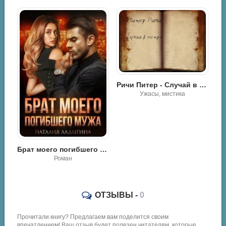
Ричи Питер - Случай в метро
Ужасы, мистика
Дивов Олег, Рублёв Макс - Не прислоняться. Правда о метро
Брат моего погибшего мужа. - Наталия Ладыгина
Роман
ОТЗЫВЫ -
0
Прочитали книгу? Предлагаем вам поделится своим
впечатлением! Ваш отзыв будет полезен читателям, которые