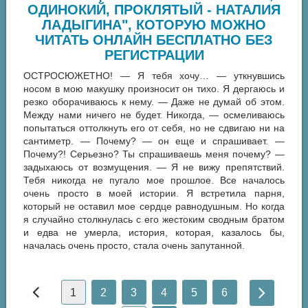
ОДИНОКИЙ, ПРОКЛЯТЫЙ - НАТАЛИЯ
ЛАДЫГИНА", КОТОРУЮ МОЖНО
ЧИТАТЬ ОНЛАЙН БЕСПЛАТНО БЕЗ
РЕГИСТРАЦИИ
ОСТРОСЮЖЕТНО! — Я тебя хочу… — уткнувшись
носом в мою макушку произносит он тихо. Я дергаюсь и
резко оборачиваюсь к нему. — Даже не думай об этом.
Между нами ничего не будет. Никогда, — осмеливаюсь
попытаться оттолкнуть его от себя, но не сдвигаю ни на
сантиметр. — Почему? — он еще и спрашивает. —
Почему?! Серьезно? Ты спрашиваешь меня почему? —
задыхаюсь от возмущения. — Я не вижу препятствий.
Тебя никогда не пугало мое прошлое. Все началось
очень просто в моей истории. Я встретила парня,
который не оставил мое сердце равнодушным. Но когда
я случайно столкнулась с его жестоким сводным братом
и едва не умерла, история, которая, казалось бы,
началась очень просто, стала очень запутанной.
1
2
3
4
5
6