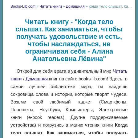
Books-Lib.com
»
Читать книги
»
Домашняя
» Когда тело слышат. Как заниматься, чтобы получать удовольствие и есть, чтобы наслаждаться, не ограничивая себя - Алина Анатольевна Лёвина
Читать книгу - "Когда тело
слышат. Как заниматься, чтобы
получать удовольствие и есть,
чтобы наслаждаться, не
ограничивая себя - Алина
Анатольевна Лёвина"
Открой для себя врата в удивительный мир
Читать
книги
/
Домашняя
книг на сайте books-lib.com! Здесь, в
самой лучшей библиотеке мира, ты найдешь
сокровища слова и истории, которые творят чудеса.
Возьми свой любимый гаджет (Смартфоны,
Планшеты, Ноутбуки, Компьютеры, Электронные
книги (e-book readers), Другие поддерживаемые
устройства) и погрузись в магию чтения книги
Когда
тело слышат. Как заниматься, чтобы получать