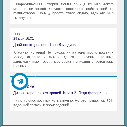
Завораживающая история любви принца из магического
мира и питерской девушки, постоянно работающей за
компьютером. Принцу просто стало скучно, ведь его мир
тысячу лет
Яна
29 май 16:31
Двойное отцовство - Таня Володина
Классная история! Не похожа ни на одну про отношения
МЖМ, которые я читала до этого. Очень приятные
харизматичные герои, мастерски написанные характеры
главных
Аида
06 май 10:49
Дикарь королевских кровей. Книга 2. Леди-фаворитка - Анна Сергеевна Гаврилова
Читала легко, местами хоть занудно. Но, это лучше, чем 70%
подобной тематики произведений.