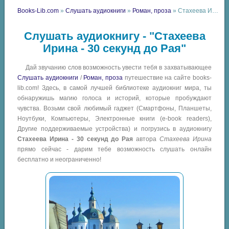
Books-Lib.com
»
Слушать аудиокниги
»
Роман, проза
» Стахеева Ирина - 30 секунд до Рая
Слушать аудиокнигу - "Стахеева
Ирина - 30 секунд до Рая"
Дай звучанию слов возможность увести тебя в захватывающее
Слушать аудиокниги
/
Роман, проза
путешествие на сайте books-
lib.com! Здесь, в самой лучшей библиотеке аудиокниг мира, ты
обнаружишь магию голоса и историй, которые пробуждают
чувства. Возьми свой любимый гаджет (Смартфоны, Планшеты,
Ноутбуки, Компьютеры, Электронные книги (e-book readers),
Другие поддерживаемые устройства) и погрузись в аудиокнигу
Стахеева Ирина - 30 секунд до Рая
автора
Стахеева Ирина
прямо сейчас - дарим тебе возможность слушать онлайн
бесплатно и неограниченно!