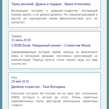
Танец желаний. Дракон в подарок - Ирина Алексеева
Волнующая история о девушке-студентке, изучающей
боевую магию, и ее декане-драконе. Но слишком красивый и
крутой ее однокурсник своим вмешательством чуть не
испортил
Тамара
31 июль 20:35
2:5030/Эльф. Нежданный коннект - Станислав Миков
Завораживающая история любви принца из магического
мира и питерской девушки, постоянно работающей за
компьютером. Принцу просто стало скучно, ведь его мир
тысячу лет
Яна
29 май 16:31
Двойное отцовство - Таня Володина
Классная история! Не похожа ни на одну про отношения
МЖМ, которые я читала до этого. Очень приятные
харизматичные герои, мастерски написанные характеры
главных