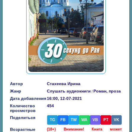
Автор
Стахеева Ирина
Жанр
Слушать аудиокниги
Роман, проза
/
Дата добавления
16:00, 12-07-2021
Количество
454
просмотров
Поделиться
TG
FB
TW
WA
VB
PT
VK
Возрастные
(18+) Внимание! Книга может