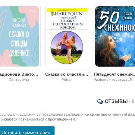
Сказка со счастливым концом - Никола Марш
Пятьдесят снежинок - Оксана Есипова
Стахеева Ирина - Крещенск
Роман
Разная литература / Классика / Научная фантастика
Роман, проза
ОТЗЫВЫ -
0
рослушали аудиокнигу? Предлагаем вам поделится своим впечатлением! Ваш 
обираются познакомиться с произведением.
Оставить комментарий