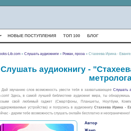
НОВЫЕ ПОСТУПЛЕНИЯ
ТОП 100
БЛОГ
ooks-Lib.com
»
Слушать аудиокниги
»
Роман, проза
» Стахеева Ирина - Еванге
Слушать аудиокнигу - "Стахеев
метролога
Дай звучанию слов возможность увести тебя в захватывающее
Слушать а
ib.com! Здесь, в самой лучшей библиотеке аудиокниг мира, ты обнаружишь
озьми свой любимый гаджет (Смартфоны, Планшеты, Ноутбуки, Компью
оддерживаемые устройства) и погрузись в аудиокнигу
Стахеева Ирина - Е
ейчас - дарим тебе возможность слушать онлайн бесплатно и неограниченно!
Автор
Жанр