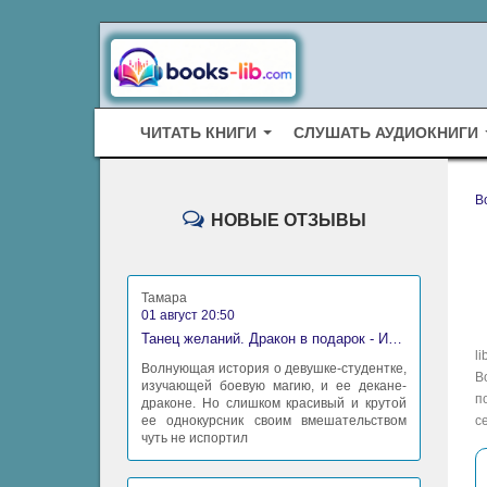
ЧИТАТЬ КНИГИ
СЛУШАТЬ АУДИОКНИГИ
B
НОВЫЕ ОТЗЫВЫ
Тамара
01 август 20:50
Танец желаний. Дракон в подарок - Ирина Алексеева
l
Волнующая история о девушке-студентке,
В
изучающей боевую магию, и ее декане-
п
драконе. Но слишком красивый и крутой
ее однокурсник своим вмешательством
с
чуть не испортил