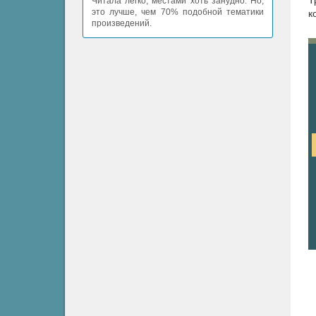
Т
Читала легко, местами хоть занудно. Но,
это лучше, чем 70% подобной тематики
к
произведений.