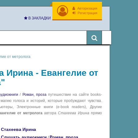
Авторизация
Регистрация
В ЗАКЛАДКИ
лие от метролога
а Ирина - Евангелие от
"
удиокниги
/
Роман, проза
путешествие на сайте books-
 магию голоса и историй, которые пробуждают чувства.
теры, Электронные книги (e-book readers), Другие
вангелие от метролога
автора
Стахеева Ирина
прямо
Стахеева Ирина
Слушать аудиокниги
Роман, проза
/