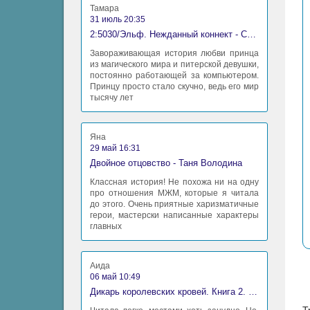
Тамара
31 июль 20:35
2:5030/Эльф. Нежданный коннект - Станислав Миков
Завораживающая история любви принца
из магического мира и питерской девушки,
постоянно работающей за компьютером.
Принцу просто стало скучно, ведь его мир
тысячу лет
Яна
29 май 16:31
Двойное отцовство - Таня Володина
Классная история! Не похожа ни на одну
про отношения МЖМ, которые я читала
до этого. Очень приятные харизматичные
герои, мастерски написанные характеры
главных
Аида
06 май 10:49
Дикарь королевских кровей. Книга 2. Леди-фаворитка - Анна Сергеевна Гаврилова