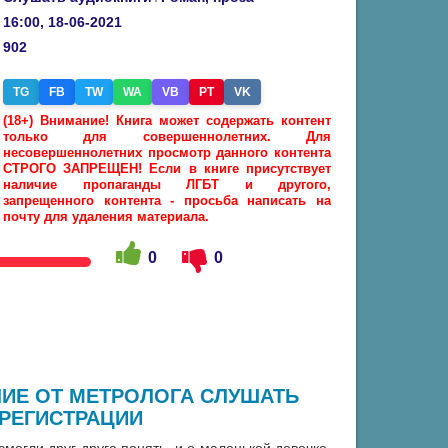
16:00, 18-06-2021
902
TG
FB
TW
WA
VB
PT
VK
(18+) Внимание! Книга может содержать контент
только для совершеннолетних. Для
несовершеннолетних просмотр данного контента
СТРОГО ЗАПРЕЩЕН! Если в книге присутствует
наличие пропаганды ЛГБТ и другого,
запрещенного контента - просьба написать на
почту для удаления материала.
0
0
ЛИЕ ОТ МЕТРОЛОГА СЛУШАТЬ
 РЕГИСТРАЦИИ