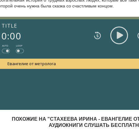
рогательная история о трудных взрослых людях, которые всё таки с
оторой очень нужна была сказка со счастливым концом.
TITLE
0:00
AUTO
LOOP
Евангелие от метролога
ПОХОЖИЕ НА "СТАХЕЕВА ИРИНА - ЕВАНГЕЛИЕ О
АУДИОКНИГИ СЛУШАТЬ БЕСПЛАТ