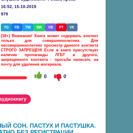
16:52, 15-10-2019
979
TG
FB
TW
WA
VB
PT
VK
(18+) Внимание! Книга может содержать контент
только для совершеннолетних. Для
несовершеннолетних просмотр данного контента
СТРОГО ЗАПРЕЩЕН! Если в книге присутствует
наличие пропаганды ЛГБТ и другого,
запрещенного контента - просьба написать на
почту для удаления материала.
0
0
 аудиокнигу
ЫЙ СОН. ПАСТУХ И ПАСТУШКА.
АТНО БЕЗ РЕГИСТРАЦИИ