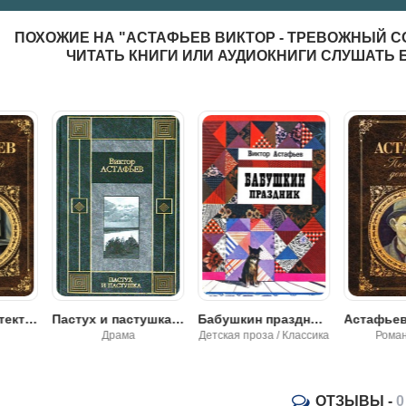
ПОХОЖИЕ НА "АСТАФЬЕВ ВИКТОР - ТРЕВОЖНЫЙ СО
ЧИТАТЬ КНИГИ ИЛИ АУДИОКНИГИ СЛУШАТЬ
Пастух и пастушка - Виктор Астафьев
Бабушкин праздник - Виктор Петрович Астафьев
Астафьев Виктор - 
Драма
Детская проза / Классика
Роман, проза
ОТЗЫВЫ -
0