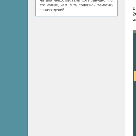
Читала легко, местами хоть занудно. Но,
это лучше, чем 70% подобной тематики
В
произведений.
2
ч