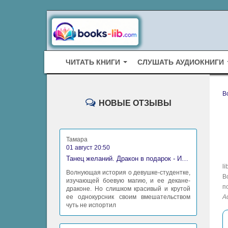
ЧИТАТЬ КНИГИ
СЛУШАТЬ АУДИОКНИГИ
B
НОВЫЕ ОТЗЫВЫ
Тамара
01 август 20:50
Танец желаний. Дракон в подарок - Ирина Алексеева
l
Волнующая история о девушке-студентке,
В
изучающей боевую магию, и ее декане-
п
драконе. Но слишком красивый и крутой
ее однокурсник своим вмешательством
А
чуть не испортил