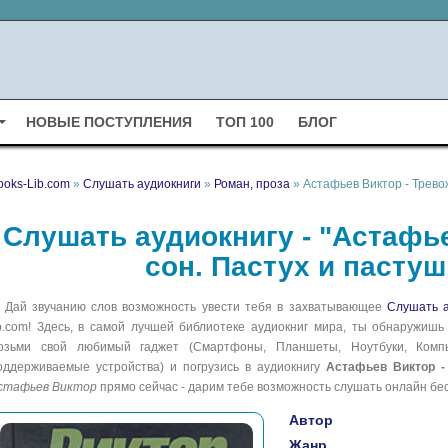
НОВЫЕ ПОСТУПЛЕНИЯ
ТОП 100
БЛОГ
ooks-Lib.com
»
Слушать аудиокниги
»
Роман, проза
» Астафьев Виктор - Трево
Слушать аудиокнигу - "Астафь
сон. Пастух и пастуш
Дай звучанию слов возможность увести тебя в захватывающее
Слушать а
ib.com! Здесь, в самой лучшей библиотеке аудиокниг мира, ты обнаружишь
озьми свой любимый гаджет (Смартфоны, Планшеты, Ноутбуки, Компью
оддерживаемые устройства) и погрузись в аудиокнигу
Астафьев Виктор -
стафьев Виктор
прямо сейчас - дарим тебе возможность слушать онлайн бе
Автор
Жанр