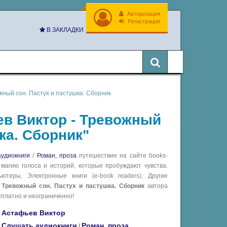
Авторизация
Регистрация
В ЗАКЛАДКИ
жный сон. Пастух и пастушка. Сборник
ев Виктор - Тревожный
ка. Сборник"
удиокниги
/
Роман, проза
путешествие на сайте books-
 магию голоса и историй, которые пробуждают чувства.
теры, Электронные книги (e-book readers), Другие
 Тревожный сон. Пастух и пастушка. Сборник
автора
сплатно и неограниченно!
Астафьев Виктор
Слушать аудиокниги
Роман, проза
/