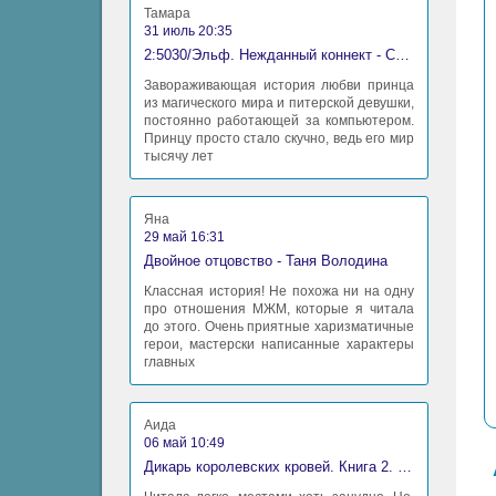
Тамара
31 июль 20:35
2:5030/Эльф. Нежданный коннект - Станислав Миков
Завораживающая история любви принца
из магического мира и питерской девушки,
постоянно работающей за компьютером.
Принцу просто стало скучно, ведь его мир
тысячу лет
Яна
29 май 16:31
Двойное отцовство - Таня Володина
Классная история! Не похожа ни на одну
про отношения МЖМ, которые я читала
до этого. Очень приятные харизматичные
герои, мастерски написанные характеры
главных
Аида
06 май 10:49
Дикарь королевских кровей. Книга 2. Леди-фаворитка - Анна Сергеевна Гаврилова