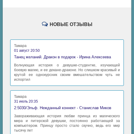
03_06
03_07
03_08
НОВЫЕ ОТЗЫВЫ
03_09
03_10
Тамара
03_11
01 август 20:50
Танец желаний. Дракон в подарок - Ирина Алексеева
03_12
Волнующая история о девушке-студентке, изучающей
04_01
боевую магию, и ее декане-драконе. Но слишком красивый и
крутой ее однокурсник своим вмешательством чуть не
испортил
04_02
04_03
Тамара
04_04
31 июль 20:35
2:5030/Эльф. Нежданный коннект - Станислав Миков
04_05
Завораживающая история любви принца из магического
04_06
мира и питерской девушки, постоянно работающей за
компьютером. Принцу просто стало скучно, ведь его мир
04_07
тысячу лет