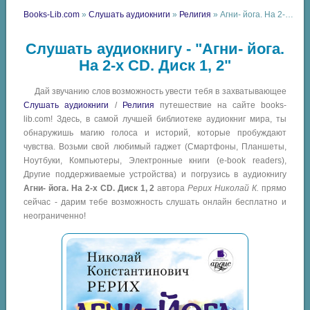
Books-Lib.com
»
Слушать аудиокниги
»
Религия
» Агни- йога. На 2-х CD. Диск 1, 2
Слушать аудиокнигу - "Агни- йога.
На 2-х CD. Диск 1, 2"
Дай звучанию слов возможность увести тебя в захватывающее
Слушать аудиокниги
/
Религия
путешествие на сайте books-
lib.com! Здесь, в самой лучшей библиотеке аудиокниг мира, ты
обнаружишь магию голоса и историй, которые пробуждают
чувства. Возьми свой любимый гаджет (Смартфоны, Планшеты,
Ноутбуки, Компьютеры, Электронные книги (e-book readers),
Другие поддерживаемые устройства) и погрузись в аудиокнигу
Агни- йога. На 2-х CD. Диск 1, 2
автора
Рерих Николай К.
прямо
сейчас - дарим тебе возможность слушать онлайн бесплатно и
неограниченно!