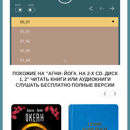
AUTO
LOOP
00_01
01_01
01_02
01_03
01_04
01_05
ПОХОЖИЕ НА "АГНИ- ЙОГА. НА 2-Х CD. ДИСК
01_06
1, 2" ЧИТАТЬ КНИГИ ИЛИ АУДИОКНИГИ
СЛУШАТЬ БЕСПЛАТНО ПОЛНЫЕ ВЕРСИИ
01_07
01_08
01_09
01_10
02_01