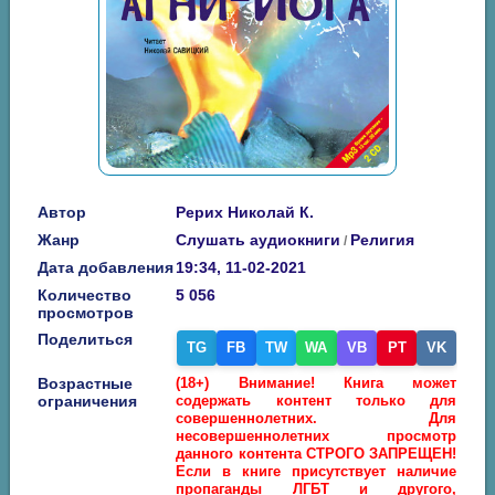
Автор
Рерих Николай К.
Жанр
Слушать аудиокниги
Религия
/
Дата добавления
19:34, 11-02-2021
Количество
5 056
просмотров
Поделиться
TG
FB
TW
WA
VB
PT
VK
Возрастные
(18+) Внимание! Книга может
ограничения
содержать контент только для
совершеннолетних. Для
несовершеннолетних просмотр
данного контента СТРОГО ЗАПРЕЩЕН!
Если в книге присутствует наличие
пропаганды ЛГБТ и другого,