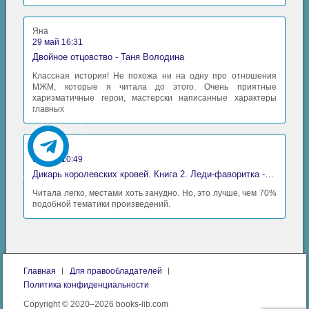
04_08
Яна
05_01
29 май 16:31
Двойное отцовство - Таня Володина
05_02
Классная история! Не похожа ни на одну про отношения
05_03
МЖМ, которые я читала до этого. Очень приятные
харизматичные герои, мастерски написанные характеры
05_04
главных
05_05
05_06
Аида
06 май 10:49
06_01
Дикарь королевских кровей. Книга 2. Леди-фаворитка - Анна Сергеевна Гаврилова
Читала легко, местами хоть занудно. Но, это лучше, чем 70%
06_02
подобной тематики произведений.
06_03
06_04
06_05
Главная
Для правообладателей
07_01
Политика конфиденциальности
Copyright © 2020–2026 books-lib.com
07_02