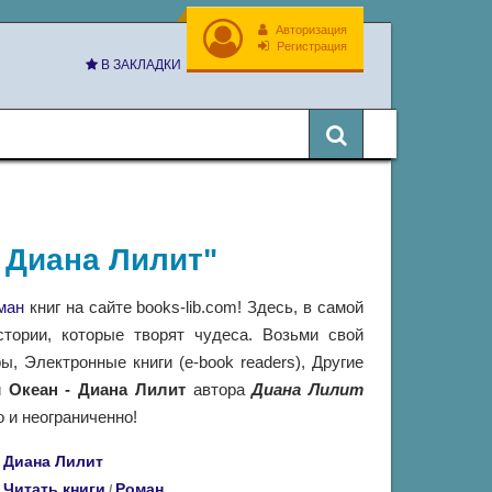
Авторизация
Регистрация
В ЗАКЛАДКИ
- Диана Лилит"
ман
книг на сайте books-lib.com! Здесь, в самой
тории, которые творят чудеса. Возьми свой
 Электронные книги (e-book readers), Другие
и
Океан - Диана Лилит
автора
Диана Лилит
 и неограниченно!
Диана Лилит
Читать книги
Роман
/