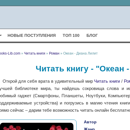
НОВЫЕ ПОСТУПЛЕНИЯ
ТОП 100
БЛОГ
ooks-Lib.com
»
Читать книги
»
Роман
» Океан - Диана Лилит
Читать книгу - "Океан 
Открой для себя врата в удивительный мир
Читать книги
/
Ро
учшей библиотеке мира, ты найдешь сокровища слова и ис
юбимый гаджет (Смартфоны, Планшеты, Ноутбуки, Компьютеры,
оддерживаемые устройства) и погрузись в магию чтения книг
рямо сейчас – дарим тебе возможность читать онлайн бесплатно
Автор
Жанр