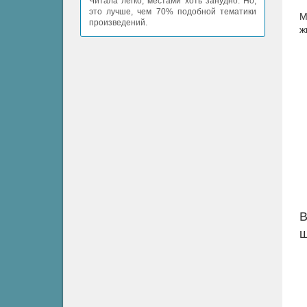
Читала легко, местами хоть занудно. Но,
это лучше, чем 70% подобной тематики
М
произведений.
ж
В
ш