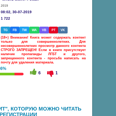
2019
08:02, 30-07-2019
1 722
TG
FB
TW
WA
VB
PT
VK
(18+) Внимание! Книга может содержать контент
только для совершеннолетних. Для
несовершеннолетних просмотр данного контента
СТРОГО ЗАПРЕЩЕН! Если в книге присутствует
наличие пропаганды ЛГБТ и другого,
запрещенного контента - просьба написать на
почту для удаления материала.
86%
6
1
ЛИТ", КОТОРУЮ МОЖНО ЧИТАТЬ
 РЕГИСТРАЦИИ