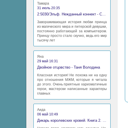
Тамара
31 июль 20:35
2:5030/Эльф. Нежданный коннект - Станислав Миков
Завораживающая история любви принца
из магического мира и питерской девушки,
постоянно работающей за компьютером.
Принцу просто стало скучно, ведь его мир
тысячу лет
Яна
29 май 16:31
Двойное отцовство - Таня Володина
Классная история! Не похожа ни на одну
про отношения МЖМ, которые я читала
до этого. Очень приятные харизматичные
герои, мастерски написанные характеры
главных
Аида
06 май 10:49
Дикарь королевских кровей. Книга 2. Леди-фаворитка - Анна Сергеевна Гаврилова