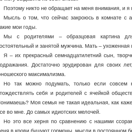
Поэтому никто не обращает на меня внимания, и я
Мысль о том, что сейчас закроюсь в комнате с а
акие мои годы.
Мы с родителями – образцовая картина дл
остоятельный и занятой мужчина. Мать – ухоженная 
Я – их прекрасный семнадцатилетний сын, творче
одражания. Достаточно эрудирован для своих лет
ношеского максимализма.
Но так можно подумать, только если совсем н
тождествлять себя и родителей с ячейкой обществ
онимаешь? Моя семья не такая идеальная, как кажет
се во мне. До самых идиотских мелочей.
Но это все херня по сравнению с нашими ссорами
еня в крови бушуют гормоны, мысли в постоянном бес