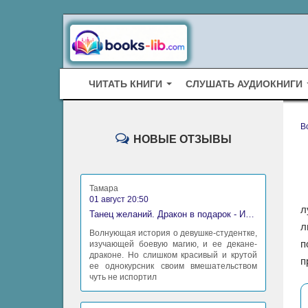
ЧИТАТЬ КНИГИ
СЛУШАТЬ АУДИОКНИГИ
B
НОВЫЕ ОТЗЫВЫ
Тамара
01 август 20:50
л
Танец желаний. Дракон в подарок - Ирина Алексеева
л
Волнующая история о девушке-студентке,
п
изучающей боевую магию, и ее декане-
драконе. Но слишком красивый и крутой
п
ее однокурсник своим вмешательством
чуть не испортил