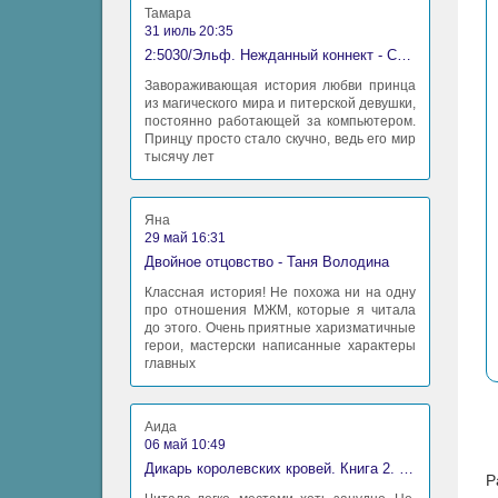
Тамара
31 июль 20:35
2:5030/Эльф. Нежданный коннект - Станислав Миков
Завораживающая история любви принца
из магического мира и питерской девушки,
постоянно работающей за компьютером.
Принцу просто стало скучно, ведь его мир
тысячу лет
Яна
29 май 16:31
Двойное отцовство - Таня Володина
Классная история! Не похожа ни на одну
про отношения МЖМ, которые я читала
до этого. Очень приятные харизматичные
герои, мастерски написанные характеры
главных
Аида
06 май 10:49
Дикарь королевских кровей. Книга 2. Леди-фаворитка - Анна Сергеевна Гаврилова
Р