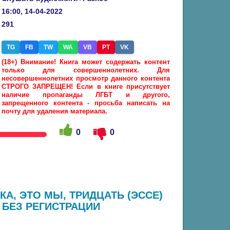
16:00, 14-04-2022
291
TG
FB
TW
WA
VB
PT
VK
(18+) Внимание! Книга может содержать контент
только для совершеннолетних. Для
несовершеннолетних просмотр данного контента
СТРОГО ЗАПРЕЩЕН! Если в книге присутствует
наличие пропаганды ЛГБТ и другого,
запрещенного контента - просьба написать на
почту для удаления материала.
0
0
А, ЭТО МЫ, ТРИДЦАТЬ (ЭССЕ)
 БЕЗ РЕГИСТРАЦИИ