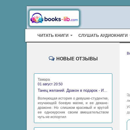
ЧИТАТЬ КНИГИ
СЛУШАТЬ АУДИОКНИГИ
B
НОВЫЕ ОТЗЫВЫ
Тамара
01 август 20:50
Танец желаний. Дракон в подарок - Ирина Алексеева
З
Волнующая история о девушке-студентке,
л
изучающей боевую магию, и ее декане-
у
драконе. Но слишком красивый и крутой
ее однокурсник своим вмешательством
д
чуть не испортил