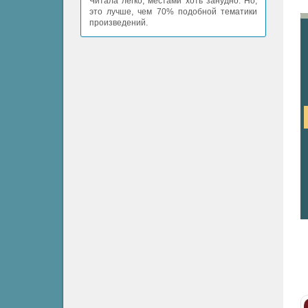
Читала легко, местами хоть занудно. Но,
это лучше, чем 70% подобной тематики
произведений.