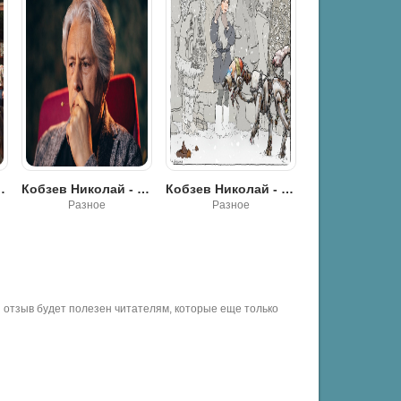
усского постмодернизма (эссе)
Кобзев Николай - Отменит ли Сорокина «Культура отмены» (эссе)
Кобзев Николай - Футурология Сорокина (эссе)
Разное
Разное
Разное
отзыв будет полезен читателям, которые еще только