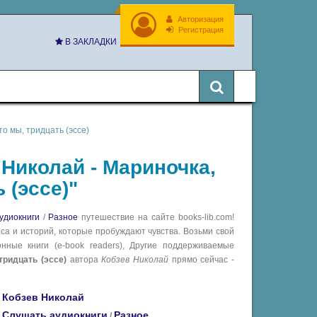
Авторизация
Регистрация
В ЗАКЛАДКИ
о мы, тридцать (эссе)
 Николай - Мариночка,
 (эссе)"
удиокниги
/
Разное
путешествие на сайте books-lib.com!
са и историй, которые пробуждают чувства. Возьми свой
ные книги (e-book readers), Другие поддерживаемые
тридцать (эссе)
автора
Кобзев Николай
прямо сейчас -
Кобзев Николай
Слушать аудиокниги
Разное
/