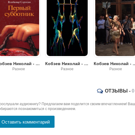
Кобзев Николай - Первый субботник - метафизика и деконструкция (эссе)
Кобзев Николай - О Докторе Гарине (эссе)
Кобзев Николай - ВЛДМР СРКН - 9 букв р
Разное
Разное
Разное
ОТЗЫВЫ -
0
рослушали аудиокнигу? Предлагаем вам поделится своим впечатлением! Ваш 
обираются познакомиться с произведением.
Оставить комментарий