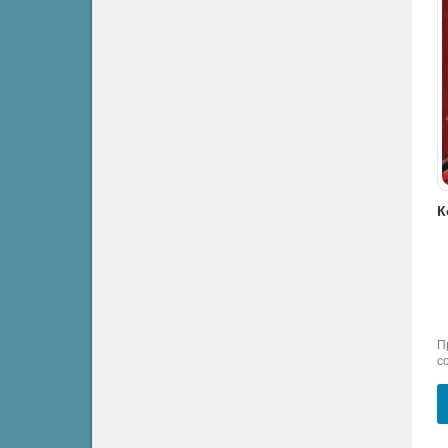
Кобзев Николай - Отменит ли Сорокина «Культура отмены» (эссе)
Кобзев Николай - Футурология Сорокина (эссе)
Кобзев Николай - Метель Сорокина как очень-очень русская история (эссе)
Разное
Разное
Разное
П
с