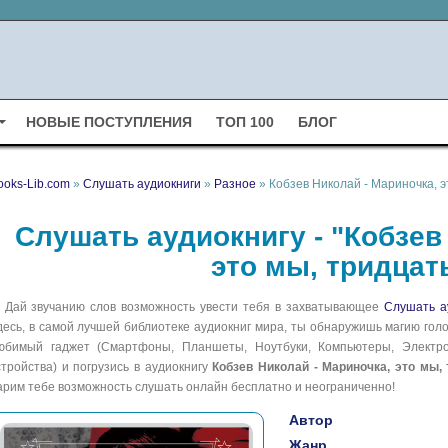
НОВЫЕ ПОСТУПЛЕНИЯ
ТОП 100
БЛОГ
ooks-Lib.com
»
Слушать аудиокниги
»
Разное
» Кобзев Николай - Мариночка, эт
Слушать аудиокнигу - "Кобзев
это мы, тридцать
Дай звучанию слов возможность увести тебя в захватывающее
Слушать а
десь, в самой лучшей библиотеке аудиокниг мира, ты обнаружишь магию голо
юбимый гаджет (Смартфоны, Планшеты, Ноутбуки, Компьютеры, Электрон
стройства) и погрузись в аудиокнигу
Кобзев Николай - Мариночка, это мы, 
арим тебе возможность слушать онлайн бесплатно и неограниченно!
Автор
Жанр