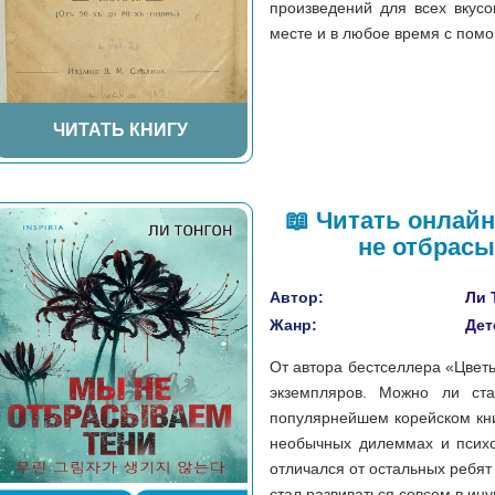
произведений для всех вкусо
месте и в любое время с помощ
ЧИТАТЬ КНИГУ
📖 Читать онлай
не отбрасы
Автор:
Ли 
Жанр:
Дет
От автора бестселлера «Цветы
экземпляров. Можно ли ст
популярнейшем корейском кн
необычных дилеммах и психо
отличался от остальных ребят
стал развиваться совсем в иную