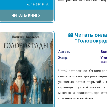
ЧИТАТЬ КНИГУ
📖 Читать онл
"Головокрад
Автор:
Вас
Жанр:
Ужа
фан
Читай осторожнее. От этих ра
сначала плюнь три раза через
уж только потом открывай и 
странице. Тут всё меняется 
мыслью, а опасность прячетс
грустные или весёлые, ...