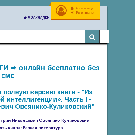
Авторизация
Регистрация
В ЗАКЛАДКИ
И ➨ онлайн бесплатно без
 смс
н полную версию книги - "Из
й интеллигенции». Часть I -
вич Овсянико-Куликовский"
трий Николаевич Овсянико-Куликовский
ать книги
Разная литература
/