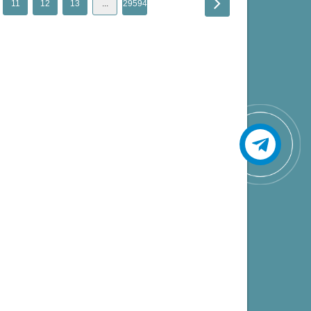
11
12
13
...
29594