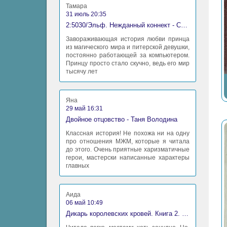
Тамара
31 июль 20:35
2:5030/Эльф. Нежданный коннект - Станислав Миков
Завораживающая история любви принца
из магического мира и питерской девушки,
постоянно работающей за компьютером.
Принцу просто стало скучно, ведь его мир
тысячу лет
Яна
29 май 16:31
Двойное отцовство - Таня Володина
Классная история! Не похожа ни на одну
про отношения МЖМ, которые я читала
до этого. Очень приятные харизматичные
герои, мастерски написанные характеры
главных
Аида
06 май 10:49
Дикарь королевских кровей. Книга 2. Леди-фаворитка - Анна Сергеевна Гаврилова