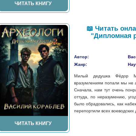
ЧИТАТЬ КНИГУ
📖 Читать онл
"Дипломная р
Автор:
Вас
Жанр:
Нау
Милый дедушка Фёдор Ми
вразумлениям попали мы не а
Сначала, нам тут очень понр
оттуда, по неразумению, уго
было обрадовались, как набеж
перепортили всех воеводских до
ЧИТАТЬ КНИГУ