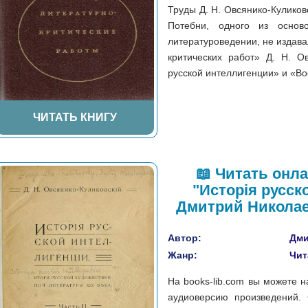
Труды Д. Н. Овсянико-Куликов
Потебни, одного из осново
литературоведении, не издава
критических работ» Д. H. О
русской интеллигенции» и «Во
ЧИТАТЬ КНИГУ
📖 Читать онл
"Исторія русско
Дмитрий Николае
Автор:
Дми
Жанр:
Чит
На books-lib.com вы можете 
аудиоверсию произведений.