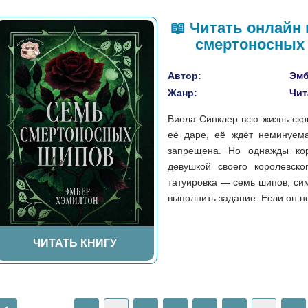
📖 Читать онлайн
смертоносных 
Автор:
Эмб
Жанр:
Чит
Виола Синклер всю жизнь скр
её даре, её ждёт неминуема
запрещена. Но однажды кор
девушкой своего королевско
татуировка — семь шипов, си
выполнить задание. Если он не 
ЧИТАТЬ КНИГУ