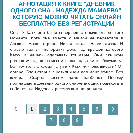
АННОТАЦИЯ К КНИГЕ "ДНЕВНИК
ОДНОГО СНА - НАДЕЖДА МАМАЕВА",
КОТОРУЮ МОЖНО ЧИТАТЬ ОНЛАЙН
БЕСПЛАТНО БЕЗ РЕГИСТРАЦИИ
Сны. У Кати они были совершенно обычными до того
момента, пока она вместе с мамой не переехала в
Англию. Новая страна. Новая школа. Новая жизнь. И
старые тайны, что хранит дом, под крышей которого
Катю и начали одолевать кошмары. Они слишком
реалистичны, навязчивы и грозят едва ли не безумием.
Вот только кто сходит с ума - Катя или реальность? От
автора: Эта история в нетипичном для меня жанре. Без
юмора. Скорее совсем даже наоборот. Посему
приглашаю в Дневник одного сна желающих пощекотать
себе нервы. Надеюсь, рассказ вам понравится.
1
2
3
4
5
6
7
8
9