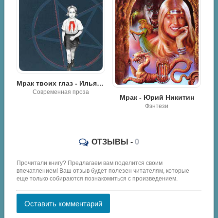
Агриция - Александр Александрович Чечитов
Мрак твоих глаз - Илья Масодов
Роман / Классика
Мрак - Юрий Никитин
Фэнтези
ОТЗЫВЫ -
0
Прочитали книгу? Предлагаем вам поделится своим
впечатлением! Ваш отзыв будет полезен читателям, которые
еще только собираются познакомиться с произведением.
Оставить комментарий