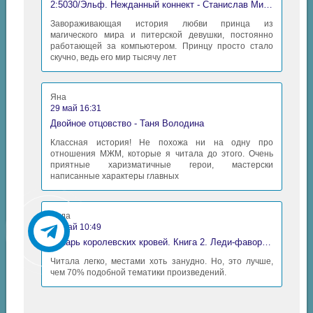
2:5030/Эльф. Нежданный коннект - Станислав Миков
Завораживающая история любви принца из
магического мира и питерской девушки, постоянно
работающей за компьютером. Принцу просто стало
скучно, ведь его мир тысячу лет
Яна
29 май 16:31
Двойное отцовство - Таня Володина
Классная история! Не похожа ни на одну про
отношения МЖМ, которые я читала до этого. Очень
приятные харизматичные герои, мастерски
написанные характеры главных
Аида
06 май 10:49
Дикарь королевских кровей. Книга 2. Леди-фаворитка - Анна Сергеевна Гаврилова
Читала легко, местами хоть занудно. Но, это лучше,
чем 70% подобной тематики произведений.