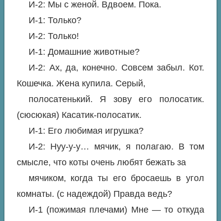
И-2: Мы с женой. Вдвоем. Пока.
И-1: Только?
И-2: Только!
И-1: Домашние животные?
И-2: Ах, да, конечно. Совсем забыл. Кот.
Кошечка. Жена купила. Серый,
полосатенький. Я зову его полосатик.
(сюсюкая) Касатик-полосатик.
И-1: Его любимая игрушка?
И-2: Нуу-у-у… мячик, я полагаю. В том
смысле, что коты очень любят бежать за
мячиком, когда ты его бросаешь в угол
комнаты. (с надеждой) Правда ведь?
И-1 (пожимая плечами) Мне — то откуда