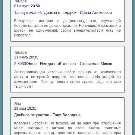
Тамара
01 август 20:50
Танец желаний. Дракон в подарок - Ирина Алексеева
Волнующая история о девушке-студентке, изучающей
боевую магию, и ее декане-драконе. Но слишком красивый и
крутой ее однокурсник своим вмешательством чуть не
испортил
Тамара
31 июль 20:35
2:5030/Эльф. Нежданный коннект - Станислав Миков
Завораживающая история любви принца из магического
мира и питерской девушки, постоянно работающей за
компьютером. Принцу просто стало скучно, ведь его мир
тысячу лет
Яна
29 май 16:31
Двойное отцовство - Таня Володина
Классная история! Не похожа ни на одну про отношения
МЖМ, которые я читала до этого. Очень приятные
харизматичные герои, мастерски написанные характеры