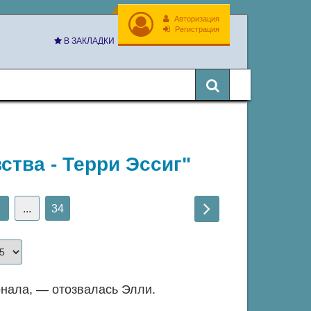
Авторизация
Регистрация
В ЗАКЛАДКИ
вства - Терри Эссиг"
...
34
нала, — отозвалась Элли.