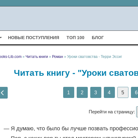
НОВЫЕ ПОСТУПЛЕНИЯ
ТОП 100
БЛОГ
ooks-Lib.com
»
Читать книги
»
Роман
» Уроки сватовства - Терри Эссиг
Читать книгу - "Уроки свато
1
2
3
4
5
6
Перейти на страницу:
— Я думаю, что было бы лучше позвать профессио