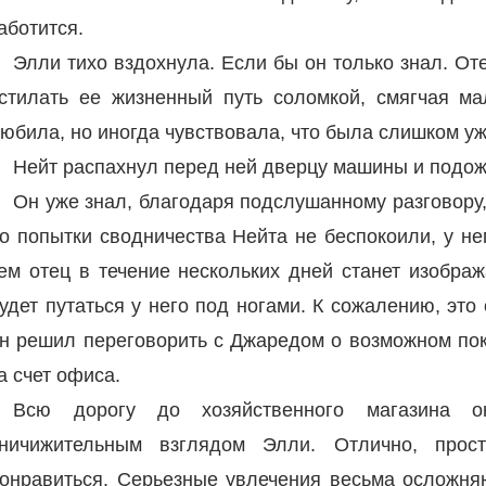
аботится.
Элли тихо вздохнула. Если бы он только знал. Оте
стилать ее жизненный путь соломкой, смягчая м
юбила, но иногда чувствовала, что была слишком уж
Нейт распахнул перед ней дверцу машины и подожд
Он уже знал, благодаря подслушанному разговору,
о попытки сводничества Нейта не беспокоили, у н
ем отец в течение нескольких дней станет изображ
удет путаться у него под ногами. К сожалению, эт
н решил переговорить с Джаредом о возможном по
а счет офиса.
Всю дорогу до хозяйственного магазина 
ничижительным взглядом Элли. Отлично, про
онравиться. Серьезные увлечения весьма осложняю