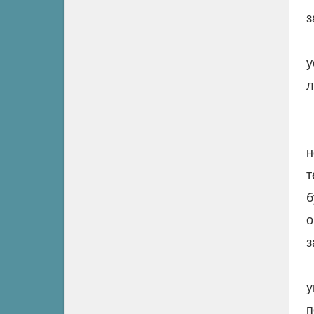
з
у
л
н
т
б
о
з
у
п