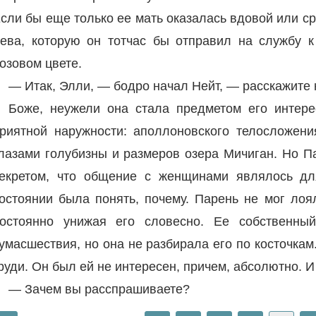
сли бы еще только ее мать оказалась вдовой или с
ева, которую он тотчас бы отправил на службу к
озовом цвете.
— Итак, Элли, — бодро начал Нейт, — расскажите 
Боже, неужели она стала предметом его интер
риятной наружности: аполлоновского телосложен
лазами голубизны и размеров озера Мичиган. Но П
екретом, что общение с женщинами являлось д
остоянии была понять, почему. Парень не мог лоя
остоянно унижая его словесно. Ее собственны
умасшествия, но она не разбирала его по косточкам
руди. Он был ей не интересен, причем, абсолютно. И 
— Зачем вы расспрашиваете?