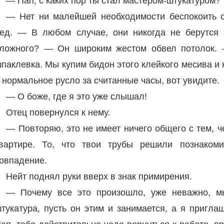
— Пап, с каких пор ты стал мастером-штукатуром?
— Нет ни малейшей необходимости беспокоить 
ед. — В любом случае, они никогда не берутся
ложного? — Он широким жестом обвел потолок. 
паклевка. Мы купим бидон этого клейкого месива и
 нормальное русло за считанные часы, вот увидите.
— О боже, где я это уже слышал!
Отец повернулся к нему.
— Повторяю, это не имеет ничего общего с тем, ч
вартире. То, что твои трубы решили познакоми
овпадение.
Нейт поднял руки вверх в знак примирения.
— Почему все это произошло, уже неважно, м
тукатура, пусть он этим и занимается, а я пригл