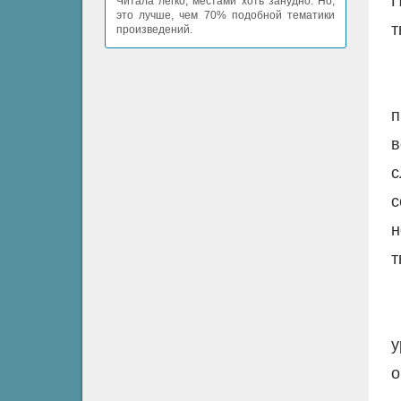
П
Читала легко, местами хоть занудно. Но,
это лучше, чем 70% подобной тематики
т
произведений.
п
в
с
с
н
т
у
о