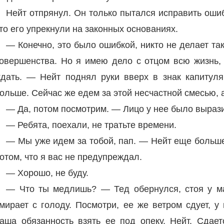
Нейт отпрянул. Он только пытался исправить ошиб
то его упрекнули на законных основаниях.
— Конечно, это было ошибкой, никто не делает та
овершенства. Но я имею дело с отцом всю жизнь, 
дать. — Нейт поднял руки вверх в знак капитуля
ольше. Сейчас же едем за этой несчастной смесью, 
— Да, потом посмотрим. — Лицо у нее было выраз
— Ребята, поехали, не тратьте времени.
— Мы уже идем за тобой, пап. — Нейт еще больше
отом, что я вас не предупреждал.
— Хорошо, не буду.
— Что ты медлишь? — Тед обернулся, стоя у м
мирает с голоду. Посмотри, ее же ветром сдует, у
аша обязанность взять ее под опеку, Нейт. Сдае