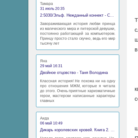
Тамара
31 июль 20:35
2:5030/Эльф. Нежданный коннект - Станислав Миков
Т
Завораживающая история любви принца
из магического мира и питерской девушки,
с
постоянно работающей за компьютером.
Принцу просто стало скучно, ведь его мир
ш
тысячу лет
в
Яна
29 май 16:31
Двойное отцовство - Таня Володина
Классная история! Не похожа ни на одну
про отношения МЖМ, которые я читала
к
до этого. Очень приятные харизматичные
герои, мастерски написанные характеры
с
главных
Аида
06 май 10:49
ш
Дикарь королевских кровей. Книга 2. Леди-фаворитка - Анна Сергеевна Гаврилова