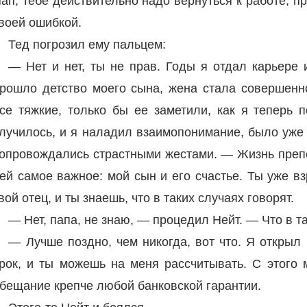
ап, тебе действительно надо вернуться к работе,
воей ошибкой.
Тед погрозил ему пальцем:
— Нет и нет, ты не прав. Годы я отдал карьере 
рошло детство моего сына, жена стала совершенн
се тяжкие, только бы ее заметили, как я теперь 
лучилось, и я наладил взаимопонимание, было уже
опровождались страстными жестами. — Жизнь препод
ей самое важное: мой сын и его счастье. Ты уже в
вой отец, и ты знаешь, что в таких случаях говорят.
— Нет, папа, не знаю, — процедил Нейт. — Что в т
— Лучше поздно, чем никогда, вот что. Я открыл
рок, и ты можешь на меня рассчитывать. С этого 
бещание крепче любой банковской гарантии.