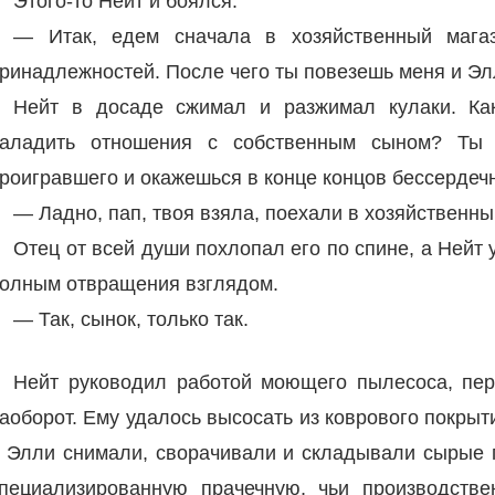
Этого-то Нейт и боялся.
— Итак, едем сначала в хозяйственный магаз
ринадлежностей. После чего ты повезешь меня и Элл
Нейт в досаде сжимал и разжимал кулаки. Ка
аладить отношения с собственным сыном? Ты
роигравшего и окажешься в конце концов бессердеч
— Ладно, пап, твоя взяла, поехали в хозяйственны
Отец от всей души похлопал его по спине, а Нейт
олным отвращения взглядом.
— Так, сынок, только так.
Нейт руководил работой моющего пылесоса, пер
аоборот. Ему удалось высосать из коврового покры
 Элли снимали, сворачивали и складывали сырые 
пециализированную прачечную, чьи производств