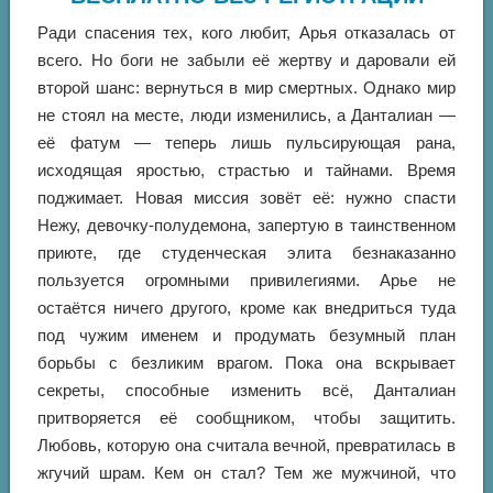
Ради спасения тех, кого любит, Арья отказалась от
всего. Но боги не забыли её жертву и даровали ей
второй шанс: вернуться в мир смертных. Однако мир
не стоял на месте, люди изменились, а Данталиан —
её фатум — теперь лишь пульсирующая рана,
исходящая яростью, страстью и тайнами. Время
поджимает. Новая миссия зовёт её: нужно спасти
Нежу, девочку-полудемона, запертую в таинственном
приюте, где студенческая элита безнаказанно
пользуется огромными привилегиями. Арье не
остаётся ничего другого, кроме как внедриться туда
под чужим именем и продумать безумный план
борьбы с безликим врагом. Пока она вскрывает
секреты, способные изменить всё, Данталиан
притворяется её сообщником, чтобы защитить.
Любовь, которую она считала вечной, превратилась в
жгучий шрам. Кем он стал? Тем же мужчиной, что