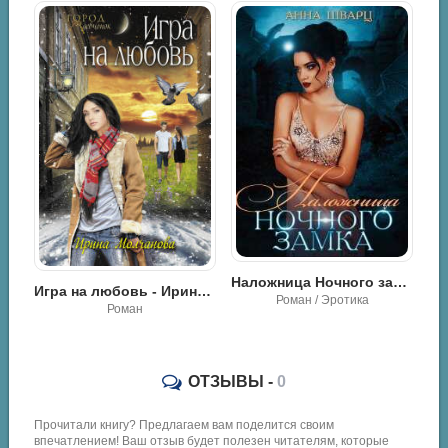
Наложница Ночного замка - Анна Шварц
Обращенная для Господина - Чарли Маар
Игра на любовь - Ирина Молчанова
Роман / Эротика
Роман
ОТЗЫВЫ -
0
Прочитали книгу? Предлагаем вам поделится своим
впечатлением! Ваш отзыв будет полезен читателям, которые