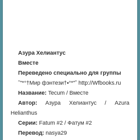
Азура Хелиантус
Вместе
Переведено специально для группы
˜"*°†Мир фэнтези†•°*"˜ http://Wfbooks.ru
Название:
Tecum / Вместе
Автор:
Азура Хелиантус / Azura
Helianthus
Серии:
Fatum #2 / Фатум #2
Перевод:
nasya29