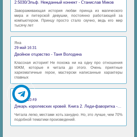
2:5030/Эльф. Нежданный коннект - Станислав Миков
Завораживающая история любви принца из магического
мира и питерской девушки, постоянно работающей за
компьютером. Принцу просто стало скучно, ведь его мир
тысячу лет
Яна
29 май 16:31
Двойное отцовство - Таня Володина
Классная история! Не похожа ни на одну про отношения
МЖМ, которые я читала до этого. Очень приятные
харизматичные герои, мастерски написанные характеры
главных
Аида
06 май 10:49
Дикарь королевских кровей. Книга 2. Леди-фаворитка - Анна Сергеевна Гаврилова
Читала легко, местами хоть занудно. Но, это лучше, чем 70%
подобной тематики произведений.