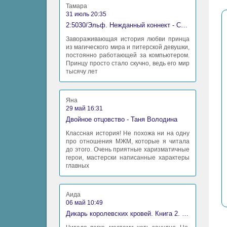
Тамара
31 июль 20:35
2:5030/Эльф. Нежданный коннект - Станислав Миков
Завораживающая история любви принца
из магического мира и питерской девушки,
постоянно работающей за компьютером.
Принцу просто стало скучно, ведь его мир
тысячу лет
Яна
29 май 16:31
Двойное отцовство - Таня Володина
Классная история! Не похожа ни на одну
про отношения МЖМ, которые я читала
до этого. Очень приятные харизматичные
герои, мастерски написанные характеры
главных
Аида
06 май 10:49
Дикарь королевских кровей. Книга 2. Леди-фаворитка - Анна Сергеевна Гаврилова