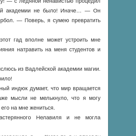
ку! — с ледяной ненавистью процедил
кой академии не было! Иначе… — Он
рбол. — Поверь, я сумею превратить
этот гад вполне может устроить мне
ияния натравить на меня студентов и
числюсь из Вадлейской академии магии.
оило!
ный индюк думает, что мир вращается
аже мысли не мелькнуло, что я могу
 его на мне жениться.
растерянного Нелавиля и не могла