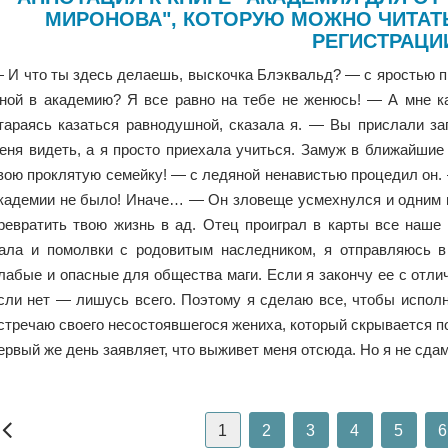
МИРОНОВА", КОТОРУЮ МОЖНО ЧИТАТ
РЕГИСТРАЦИ
 И что ты здесь делаешь, выскочка Блэквальд? — с яростью п
ной в академию? Я все равно на тебе не женюсь! — А мне ка
тараясь казаться равнодушной, сказала я. — Вы прислали за
еня видеть, а я просто приехала учиться. Замуж в ближайшие
вою проклятую семейку! — с ледяной ненавистью процедил он.
кадемии не было! Иначе… — Он зловеще усмехнулся и одним 
ревратить твою жизнь в ад. Отец проиграл в карты все наше
ала и помолвки с родовитым наследником, я отправляюсь в
лабые и опасные для общества маги. Если я закончу ее с отли
сли нет — лишусь всего. Поэтому я сделаю все, чтобы исполн
стречаю своего несостоявшегося жениха, который скрывается по
ервый же день заявляет, что выживет меня отсюда. Но я не сдамс
1
2
3
4
5
6