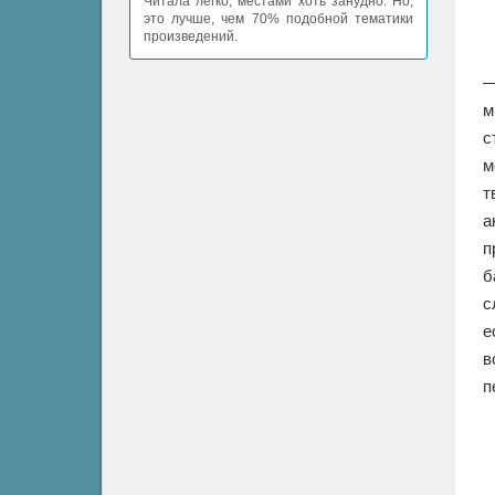
Читала легко, местами хоть занудно. Но,
это лучше, чем 70% подобной тематики
произведений.
—
м
с
м
т
а
п
б
с
е
в
п