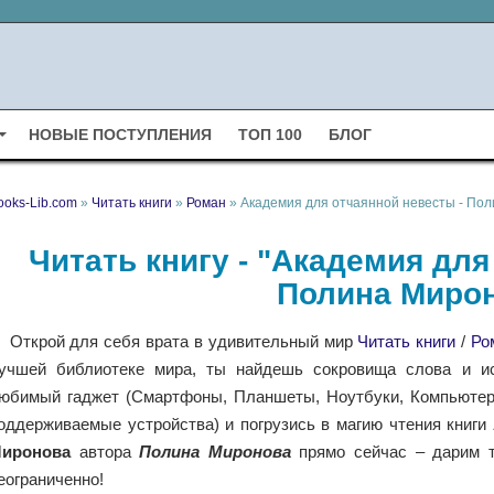
НОВЫЕ ПОСТУПЛЕНИЯ
ТОП 100
БЛОГ
ooks-Lib.com
»
Читать книги
»
Роман
» Академия для отчаянной невесты - По
Читать книгу - "Академия для
Полина Миро
Открой для себя врата в удивительный мир
Читать книги
/
Ро
учшей библиотеке мира, ты найдешь сокровища слова и ис
юбимый гаджет (Смартфоны, Планшеты, Ноутбуки, Компьютеры,
оддерживаемые устройства) и погрузись в магию чтения книги
иронова
автора
Полина Миронова
прямо сейчас – дарим т
еограниченно!