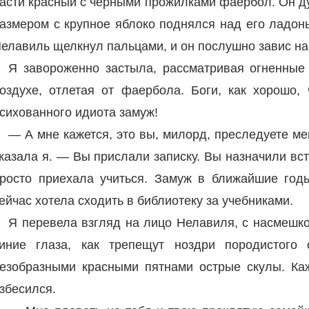
асти красный с черными прожилками фаербол. Он д
азмером с крупное яблоко поднялся над его ладон
елавиль щелкнул пальцами, и он послушно завис на
Я завороженно застыла, рассматривая огненные
оздухе, отлетая от фаербола. Боги, как хорошо,
сихованного идиота замуж!
— А мне кажется, это вы, милорд, преследуете ме
казала я. — Вы прислали записку. Вы назначили вст
росто приехала учиться. Замуж в ближайшие год
ейчас хотела сходить в библиотеку за учебниками.
Я перевела взгляд на лицо Нелавиля, с насмешко
иние глаза, как трепещут ноздри породистого 
езобразными красными пятнами острые скулы. Каж
збесился.