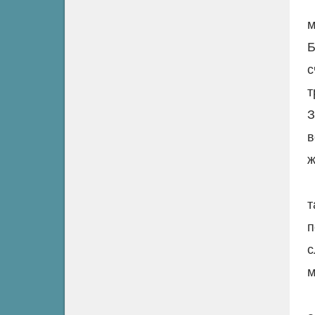
м
Б
с
т
З
в
ж
т
п
с
м