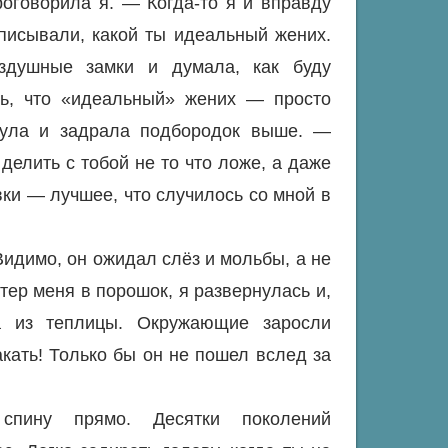
оговорила я. — Когда-то я и вправду
списывали, какой ты идеальный жених.
оздушные замки и думала, как буду
сь, что «идеальный» жених — просто
нула и задрала подбородок выше. —
делить с тобой не то что ложе, а даже
вки — лучшее, что случилось со мной в
Видимо, он ожидал слёз и мольбы, а не
стер меня в порошок, я развернулась и,
а из теплицы. Окружающие заросли
акать! Только бы он не пошел вслед за
пину прямо. Десятки поколений