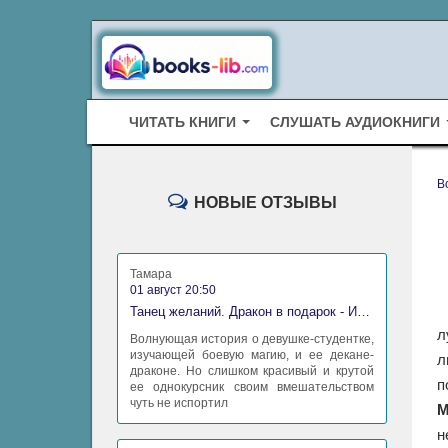
ЧИТАТЬ КНИГИ
СЛУШАТЬ АУДИОКНИГИ
B
НОВЫЕ ОТЗЫВЫ
Тамара
01 август 20:50
Танец желаний. Дракон в подарок - Ирина Алексеева
л
Волнующая история о девушке-студентке,
изучающей боевую магию, и ее декане-
л
драконе. Но слишком красивый и крутой
п
ее однокурсник своим вмешательством
чуть не испортил
М
н