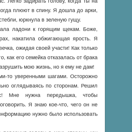
с. Легко задирать голову, когда ты на
 когда плюют в спину. Я дошла до арки,
тебли, юркнула в зеленую гущу.
жала ладони к горящим щекам. Боже,
трах, накатила обжигающая ярость. Я
овечка, ожидая своей участи! Как только
о, как его семейка отказалась от брака
азрушить мою жизнь, но я ему не дам!
ими-то уверенными шагами. Осторожно
льно оглядываясь по сторонам. Решил
ас! Мне нужна передышка, чтобы
оговорить. Я знаю кое-что, чего он не
у информацию нужно было использовать