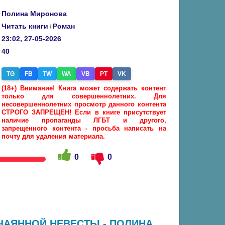
Полина Миронова
Читать книги
Роман
/
23:02, 27-05-2026
40
TG
FB
TW
WA
VB
PT
VK
(18+) Внимание! Книга может содержать контент
только для совершеннолетних. Для
несовершеннолетних просмотр данного контента
СТРОГО ЗАПРЕЩЕН! Если в книге присутствует
наличие пропаганды ЛГБТ и другого,
запрещенного контента - просьба написать на
почту для удаления материала.
0
0
ЧАЯННОЙ НЕВЕСТЫ - ПОЛИНА