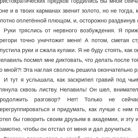
ристократических предков гордились бы мной сейча
оне и в твоих карманах звенит золото, но не тогда,
лотно оплетённой плющом, и, осторожно раздвинув с
Руки тряслись от нервного возбуждения. Я при
регори точно уничтожит меня! А потом, сметая с
пустила руки и сжала кулаки. Я не буду стоять, как 
елавиль посмел мне диктовать, что делать после тог
о мной?! Эта наглая сволочь решила окончательно р
И тут я услышала, как заскрипел гравий под чь
лянула сквозь листву. Нелавиль! Он шел, внимате
продолжить разговор? Нет! Только не сейч
ерегруппироваться и придумать, как лучше с ним п
отел бы говорить своим друзьям в академии, и эт
рамотно, чтобы он отстал от меня и дал доучиться.