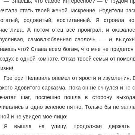
— Знаешь, что самое интересное? — с трудом пр
ечтала стать твоей женой. Искренне. Родители ра
огатый, родовитый, воспитанный. Я строила в
частлива. А потом отец всё проиграл, и оказало
русливая, самовлюбленная сволочь, — Я выдох
наешь что? Слава всем богам, что мне не придется 
оздух в одной комнате. Отказ твоей семьи от помол
изни!
Грегори Нелавиль онемел от ярости и изумления. 
акого ядовитого сарказма. Пока он не очнулся и не 
ечатая шаг, поспешно пошла в сторону выход
ливались в одно зеленое пятно. Только бы не запл
ной и не увидел мое лицо!
Я вышла на улицу, продолжая держать с