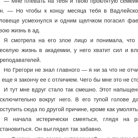
— Мне плевать на тебя и твою проклятую семей
н. — Но чтобы к концу месяца тебя в Вадлейс
ловеще усмехнулся и одним щелчком погасил фае
вою жизнь в ад.
Я смотрела на его злое лицо и понимала, что 
еселую жизнь в академии, у него хватит сил и вл
реподавателей.
Но Грегори не знал главного — я ни за что не от
 еще я закончу ее с отличием. Чего бы мне это не ст
И тут мне вдруг стало так смешно. Этот напыщен
сключительно вокруг него. В его тупой голове д
оступить сюда по другой причине, кроме как умолять
Я начала истерически смеяться, глядя на 
становиться. Он выглядел так забавно.