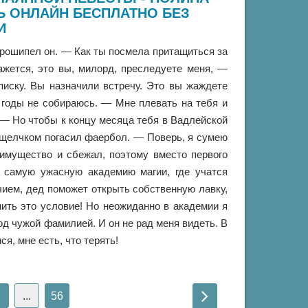
Ь ОНЛАЙН БЕСПЛАТНО БЕЗ
И
рошипел он. — Как ты посмела притащиться за
жется, это вы, милорд, преследуете меня, —
писку. Вы назначили встречу. Это вы жаждете
 годы не собираюсь. — Мне плевать на тебя и
 — Но чтобы к концу месяца тебя в Вадлейской
щелчком погасил фаербол. — Поверь, я сумею
 имущество и сбежал, поэтому вместо первого
 самую ужасную академию магии, где учатся
чием, дед поможет открыть собственную лавку,
ить это условие! Но неожиданно в академии я
д чужой фамилией. И он не рад меня видеть. В
я, мне есть, что терять!
...
56