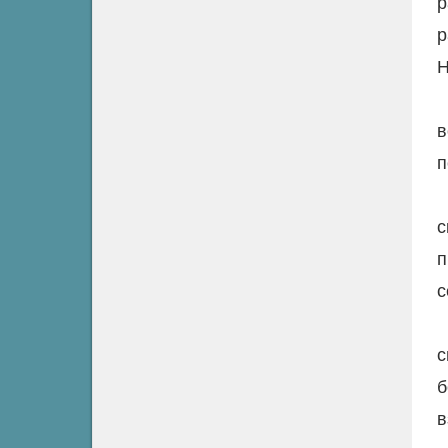
р
р
Н
в
п
с
п
с
с
б
в