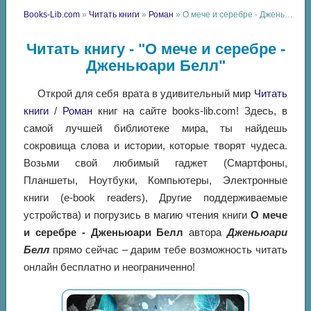
Books-Lib.com
»
Читать книги
»
Роман
» О мече и серебре - Дженьюари Белл
Читать книгу - "О мече и серебре -
Дженьюари Белл"
Открой для себя врата в удивительный мир
Читать
книги
/
Роман
книг на сайте books-lib.com! Здесь, в
самой лучшей библиотеке мира, ты найдешь
сокровища слова и истории, которые творят чудеса.
Возьми свой любимый гаджет (Смартфоны,
Планшеты, Ноутбуки, Компьютеры, Электронные
книги (e-book readers), Другие поддерживаемые
устройства) и погрузись в магию чтения книги
О мече
и серебре - Дженьюари Белл
автора
Дженьюари
Белл
прямо сейчас – дарим тебе возможность читать
онлайн бесплатно и неограниченно!