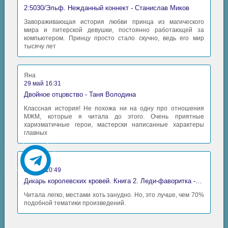
2:5030/Эльф. Нежданный коннект - Станислав Миков
Завораживающая история любви принца из магического
мира и питерской девушки, постоянно работающей за
компьютером. Принцу просто стало скучно, ведь его мир
тысячу лет
Яна
29 май 16:31
Двойное отцовство - Таня Володина
Классная история! Не похожа ни на одну про отношения
МЖМ, которые я читала до этого. Очень приятные
харизматичные герои, мастерски написанные характеры
главных
Аида
06 май 10:49
Дикарь королевских кровей. Книга 2. Леди-фаворитка - Анна Сергеевна Гаврилова
Читала легко, местами хоть занудно. Но, это лучше, чем 70%
подобной тематики произведений.