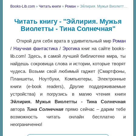
Books-Lib.com
»
Читать книги
»
Роман
» Эйлирия. Мужья Виолетты - Тина Солнечная
Читать книгу - "Эйлирия. Мужья
Виолетты - Тина Солнечная"
Открой для себя врата в удивительный мир
Роман
/
Научная фантастика
/
Эротика
книг на сайте books-
lib.com! Здесь, в самой лучшей библиотеке мира, ты
найдешь сокровища слова и истории, которые творят
чудеса. Возьми свой любимый гаджет (Смартфоны,
Планшеты, Ноутбуки, Компьютеры, Электронные
книги (e-book readers), Другие поддерживаемые
устройства) и погрузись в магию чтения книги
Эйлирия. Мужья Виолетты - Тина Солнечная
автора
Тина Солнечная
прямо сейчас – дарим тебе
возможность читать онлайн бесплатно и
неограниченно!