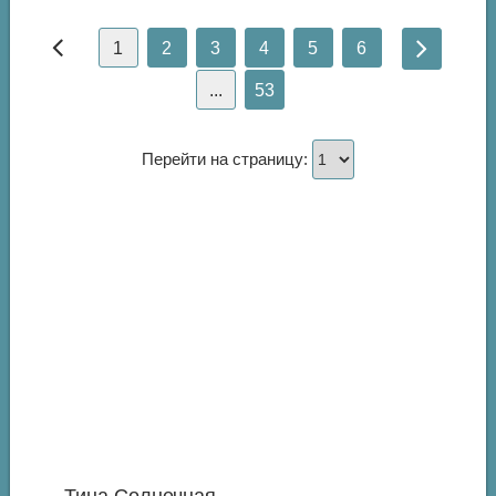
1
2
3
4
5
6
...
53
Перейти на страницу: