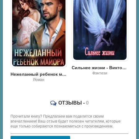
Сильнее жизни - Виктория Щабельник
Фэнтези
Завидная нервно-тревожная невеста - Виктория Рогозина
Нежеланный ребенок майора - Лена Голд
Роман
ОТЗЫВЫ -
0
Прочитали книгу? Предлагаем вам поделится своим
впечатлением! Ваш отзыв будет полезен читателям, которые
еще только собираются познакомиться с произведением.