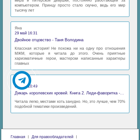
мира и питерской девушки, постоянно работающей за
компьютером. Принцу просто стало скучно, ведь его мир
тысячу лет
Яна
29 май 16:31
Двойное отцовство - Таня Володина
Классная история! Не похожа ни на одну про отношения
МЖМ, которые я читала до этого. Очень приятные
харизматичные герои, мастерски написанные характеры
главных
Аида
06 май 10:49
Дикарь королевских кровей. Книга 2. Леди-фаворитка - Анна Сергеевна Гаврилова
Читала легко, местами хоть занудно. Но, это лучше, чем 70%
подобной тематики произведений.
Главная
Для правообладателей