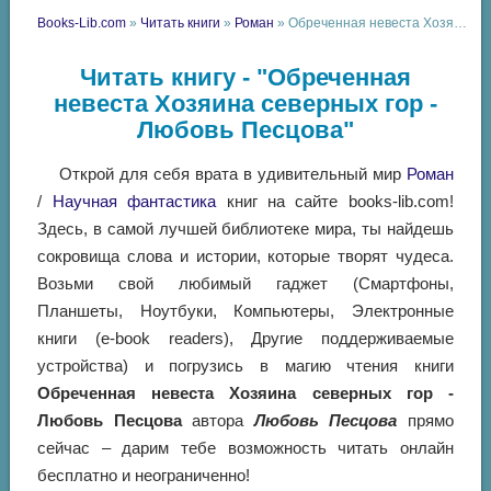
Books-Lib.com
»
Читать книги
»
Роман
» Обреченная невеста Хозяина северных гор - Любовь Песцова
Читать книгу - "Обреченная
невеста Хозяина северных гор -
Любовь Песцова"
Открой для себя врата в удивительный мир
Роман
/
Научная фантастика
книг на сайте books-lib.com!
Здесь, в самой лучшей библиотеке мира, ты найдешь
сокровища слова и истории, которые творят чудеса.
Возьми свой любимый гаджет (Смартфоны,
Планшеты, Ноутбуки, Компьютеры, Электронные
книги (e-book readers), Другие поддерживаемые
устройства) и погрузись в магию чтения книги
Обреченная невеста Хозяина северных гор -
Любовь Песцова
автора
Любовь Песцова
прямо
сейчас – дарим тебе возможность читать онлайн
бесплатно и неограниченно!