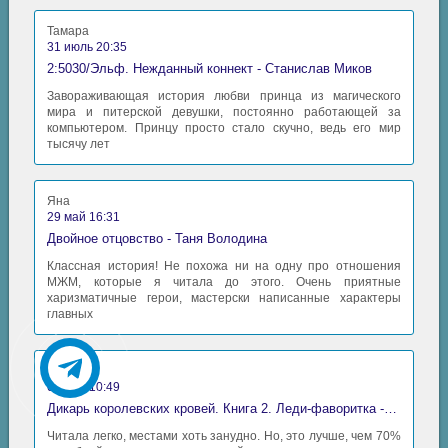
Тамара
31 июль 20:35
2:5030/Эльф. Нежданный коннект - Станислав Миков
Завораживающая история любви принца из магического
мира и питерской девушки, постоянно работающей за
компьютером. Принцу просто стало скучно, ведь его мир
тысячу лет
Яна
29 май 16:31
Двойное отцовство - Таня Володина
Классная история! Не похожа ни на одну про отношения
МЖМ, которые я читала до этого. Очень приятные
харизматичные герои, мастерски написанные характеры
главных
Аида
06 май 10:49
Дикарь королевских кровей. Книга 2. Леди-фаворитка - Анна Сергеевна Гаврилова
Читала легко, местами хоть занудно. Но, это лучше, чем 70%