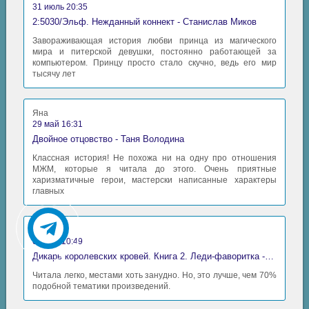
31 июль 20:35
2:5030/Эльф. Нежданный коннект - Станислав Миков
Завораживающая история любви принца из магического
мира и питерской девушки, постоянно работающей за
компьютером. Принцу просто стало скучно, ведь его мир
тысячу лет
Яна
29 май 16:31
Двойное отцовство - Таня Володина
Классная история! Не похожа ни на одну про отношения
МЖМ, которые я читала до этого. Очень приятные
харизматичные герои, мастерски написанные характеры
главных
Аида
06 май 10:49
Дикарь королевских кровей. Книга 2. Леди-фаворитка - Анна Сергеевна Гаврилова
Читала легко, местами хоть занудно. Но, это лучше, чем 70%
подобной тематики произведений.