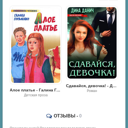
огда не сдавайся - Энн Мэтер
Ч
Сдавайся, девочка! - Дина Данич
Алое платье - Галина Гордиенко
Роман
Детская проза
ОТЗЫВЫ -
0