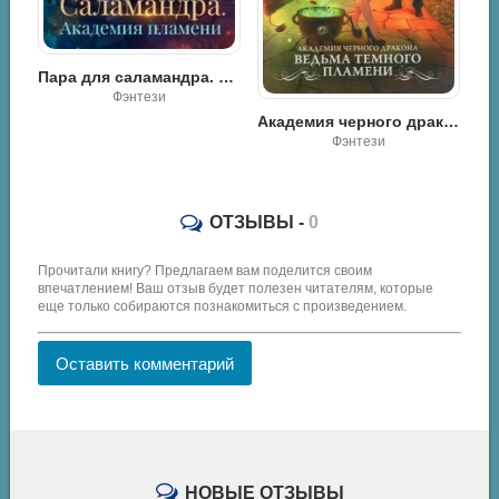
ра для саламандра. Академия драконьего пламени - Мария Вельская
Невеста ледяного дракона в академии - Виктория Цветкова
Роман / Разная литература
Академия черного дракона. Ведьма темного пламени - Наталья Жильцова
Фэнтези
ОТЗЫВЫ -
0
Прочитали книгу? Предлагаем вам поделится своим
впечатлением! Ваш отзыв будет полезен читателям, которые
еще только собираются познакомиться с произведением.
Оставить комментарий
НОВЫЕ ОТЗЫВЫ