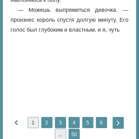
— Можешь выпрямиться девочка. —
произнес король спустя долгую минуту. Его
голос был глубоким и властным, и я, чуть
1
2
3
4
5
6
...
50