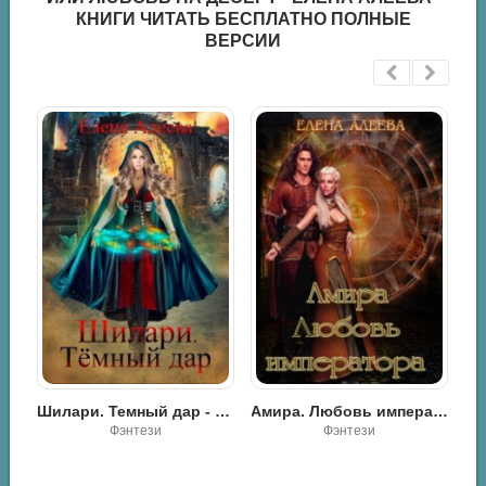
КНИГИ ЧИТАТЬ БЕСПЛАТНО ПОЛНЫЕ
ВЕРСИИ
репость для вдовы - Елена Алеева
Шилари. Темный дар - Елена Алеева
Амира. Любовь императора - Елена Алеева
Фэнтези
Фэнтези