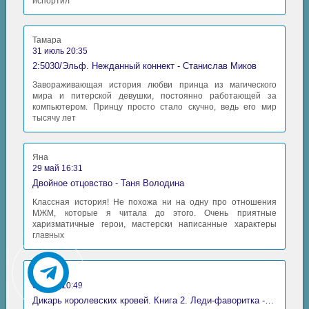
испортил
Тамара
31 июль 20:35
2:5030/Эльф. Нежданный коннект - Станислав Миков
Завораживающая история любви принца из магического
мира и питерской девушки, постоянно работающей за
компьютером. Принцу просто стало скучно, ведь его мир
тысячу лет
Яна
29 май 16:31
Двойное отцовство - Таня Володина
Классная история! Не похожа ни на одну про отношения
МЖМ, которые я читала до этого. Очень приятные
харизматичные герои, мастерски написанные характеры
главных
Аида
06 май 10:49
Дикарь королевских кровей. Книга 2. Леди-фаворитка - Анна Сергеевна Гаврилова