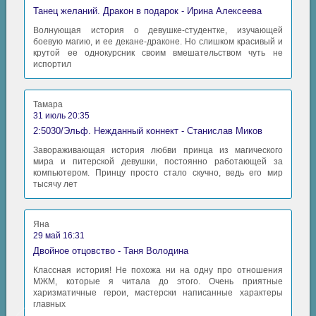
Танец желаний. Дракон в подарок - Ирина Алексеева
Волнующая история о девушке-студентке, изучающей
боевую магию, и ее декане-драконе. Но слишком красивый и
крутой ее однокурсник своим вмешательством чуть не
испортил
Тамара
31 июль 20:35
2:5030/Эльф. Нежданный коннект - Станислав Миков
Завораживающая история любви принца из магического
мира и питерской девушки, постоянно работающей за
компьютером. Принцу просто стало скучно, ведь его мир
тысячу лет
Яна
29 май 16:31
Двойное отцовство - Таня Володина
Классная история! Не похожа ни на одну про отношения
МЖМ, которые я читала до этого. Очень приятные
харизматичные герои, мастерски написанные характеры
главных