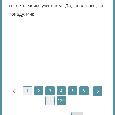
то есть моим учителем. Да, знала же, что
попаду, Рик
1
2
3
4
5
6
...
120