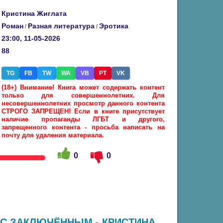
Кристина Жиглата
Роман
Разная литература
Эротика
/
/
23:00, 11-05-2026
88
TG
FB
TW
WA
VB
PT
VK
(18+) Внимание! Книга может содержать контент
только для совершеннолетних. Для
несовершеннолетних просмотр данного контента
СТРОГО ЗАПРЕЩЕН! Если в книге присутствует
наличие пропаганды ЛГБТ и другого,
запрещенного контента - просьба написать на
почту для удаления материала.
0
0
 С ЗАКЛЮЧЁННЫМ - КРИСТИНА