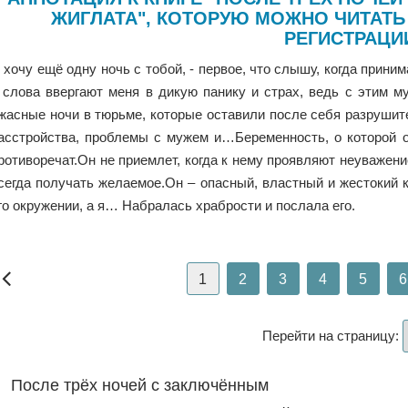
ЖИГЛАТА", КОТОРУЮ МОЖНО ЧИТАТЬ
РЕГИСТРАЦИ
 хочу ещё одну ночь с тобой, - первое, что слышу, когда прини
 слова ввергают меня в дикую панику и страх, ведь с этим 
жасные ночи в тюрьме, которые оставили после себя разруши
асстройства, проблемы с мужем и…Беременность, о которой о
ротиворечат.Он не приемлет, когда к нему проявляют неуважени
сегда получать желаемое.Он – опасный, властный и жестокий к
го окружении, а я… Набралась храбрости и послала его.
1
2
3
4
5
6
Перейти на страницу:
После трёх ночей с заключённым