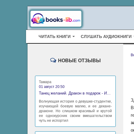
ЧИТАТЬ КНИГИ
СЛУШАТЬ АУДИОКНИГИ
B
НОВЫЕ ОТЗЫВЫ
Тамара
01 август 20:50
Танец желаний. Дракон в подарок - Ирина Алексеева
З
Волнующая история о девушке-студентке,
изучающей боевую магию, и ее декане-
В
драконе. Но слишком красивый и крутой
r
ее однокурсник своим вмешательством
чуть не испортил
з
о