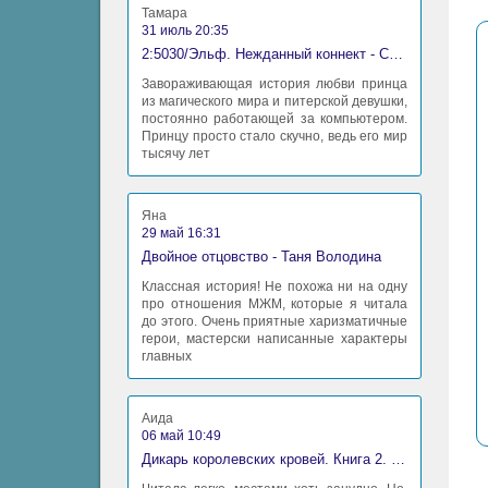
Тамара
31 июль 20:35
2:5030/Эльф. Нежданный коннект - Станислав Миков
Завораживающая история любви принца
из магического мира и питерской девушки,
постоянно работающей за компьютером.
Принцу просто стало скучно, ведь его мир
тысячу лет
Яна
29 май 16:31
Двойное отцовство - Таня Володина
Классная история! Не похожа ни на одну
про отношения МЖМ, которые я читала
до этого. Очень приятные харизматичные
герои, мастерски написанные характеры
главных
Аида
06 май 10:49
Дикарь королевских кровей. Книга 2. Леди-фаворитка - Анна Сергеевна Гаврилова