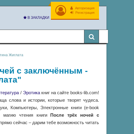
Авторизация
Регистрация
В ЗАКЛАДКИ
стина Жиглата
очей с заключённым -
лата"
итература
/
Эротика
книг на сайте books-lib.com!
ща слова и истории, которые творят чудеса.
ки, Компьютеры, Электронные книги (e-book
 в магию чтения книги
После трёх ночей с
прямо сейчас – дарим тебе возможность читать