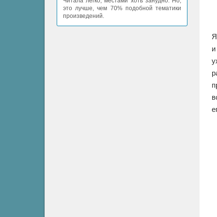
Читала легко, местами хоть занудно. Но,
это лучше, чем 70% подобной тематики
произведений.
Я
и
у
р
п
в
е