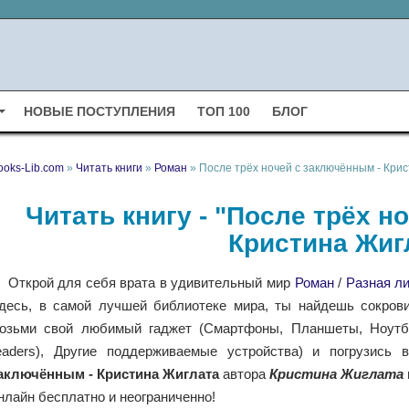
НОВЫЕ ПОСТУПЛЕНИЯ
ТОП 100
БЛОГ
ooks-Lib.com
»
Читать книги
»
Роман
» После трёх ночей с заключённым - Кри
Читать книгу - "После трёх н
Кристина Жиг
Открой для себя врата в удивительный мир
Роман
/
Разная л
десь, в самой лучшей библиотеке мира, ты найдешь сокрови
озьми свой любимый гаджет (Смартфоны, Планшеты, Ноутбу
eaders), Другие поддерживаемые устройства) и погрузись
аключённым - Кристина Жиглата
автора
Кристина Жиглата
нлайн бесплатно и неограниченно!