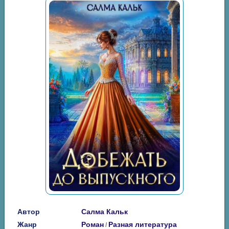
Автор
Салма Кальк
Жанр
Роман
Разная литература
/