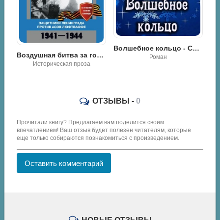
Волшебное кольцо - Салма Кальк
т Рекс - Убей сейчас - заплатишь потом
Воздушная битва за город на Неве. Защитники Ленинграда против асов люфтваффе - Дмитрий Зубов
Роман
Историческая проза
На
ОТЗЫВЫ -
0
Прочитали книгу? Предлагаем вам поделится своим
впечатлением! Ваш отзыв будет полезен читателям, которые
еще только собираются познакомиться с произведением.
Оставить комментарий