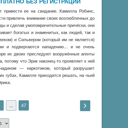
ПЛАТНО БЕЗ РЕГИСТРАЦИИ
т привести ее на свидание. Камилла Робинс,
сти привлечь внимание своих возлюбленных до
ды и сделав умопомрачительные причёски, они
ивает богатых и знаменитых, как людей, так и
веком) и Сильвером (который им не является)
ми и подвергаются нападению… и не очень
оре их двоих преследуют вооружённые агенты
, потому что Эрик наконец-то проявляет к ней
надином — наркотиком, который разрушает
их губах, Камилле приходится решать, на чьей
Эрика.
...
47