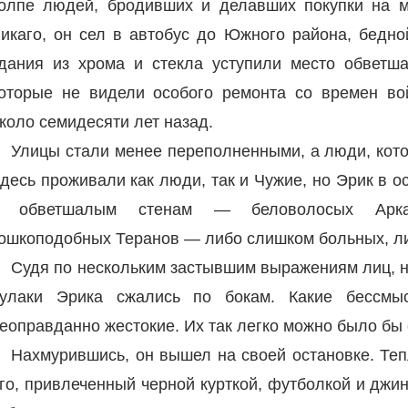
олпе людей, бродивших и делавших покупки на 
икаго, он сел в автобус до Южного района, бедно
дания из хрома и стекла уступили место обветш
оторые не видели особого ремонта со времен в
коло семидесяти лет назад.
Улицы стали менее переполненными, а люди, кот
десь проживали как люди, так и Чужие, но Эрик в 
к обветшалым стенам — беловолосых Аркади
ошкоподобных Теранов — либо слишком больных, ли
Судя по нескольким застывшим выражениям лиц, н
улаки Эрика сжались по бокам. Какие бессмы
еоправданно жестокие. Их так легко можно было бы 
Нахмурившись, он вышел на своей остановке. Теп
го, привлеченный черной курткой, футболкой и джи