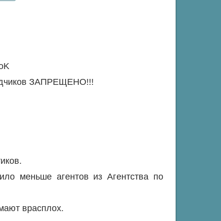
ooK
водчиков ЗАПРЕЩЕНО!!!
иков.
ило меньше агентов из Агентства по
ймают врасплох.