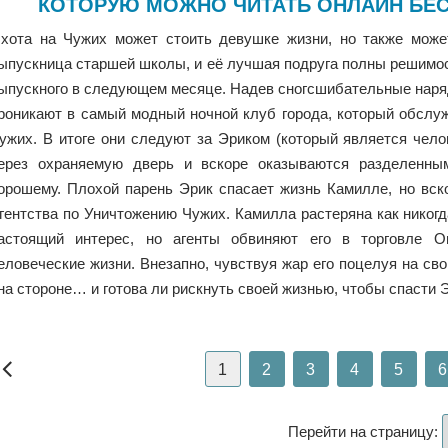
КОТОРУЮ МОЖНО ЧИТАТЬ ОНЛАЙН БЕС
хота на Чужих может стоить девушке жизни, но также може
ыпускница старшей школы, и её лучшая подруга полны решимо
ыпускного в следующем месяце. Надев сногсшибательные наря
роникают в самый модный ночной клуб города, который обслуж
ужих. В итоге они следуют за Эриком (который является чело
ерез охраняемую дверь и вскоре оказываются разделенны
орошему. Плохой парень Эрик спасает жизнь Камилле, но вск
гентства по Уничтожению Чужих. Камилла растеряна как никогда
астоящий интерес, но агенты обвиняют его в торговле О
еловеческие жизни. Внезапно, чувствуя жар его поцелуя на сво
на стороне… и готова ли рискнуть своей жизнью, чтобы спасти 
1
2
3
4
5
6
Перейти на страницу: