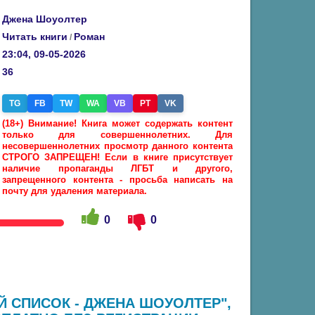
Джена Шоуолтер
Читать книги
Роман
/
23:04, 09-05-2026
36
TG
FB
TW
WA
VB
PT
VK
(18+) Внимание! Книга может содержать контент
только для совершеннолетних. Для
несовершеннолетних просмотр данного контента
СТРОГО ЗАПРЕЩЕН! Если в книге присутствует
наличие пропаганды ЛГБТ и другого,
запрещенного контента - просьба написать на
почту для удаления материала.
0
0
Й СПИСОК - ДЖЕНА ШОУОЛТЕР",