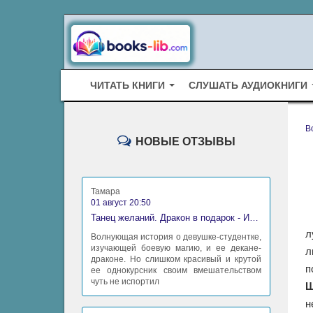
ЧИТАТЬ КНИГИ
СЛУШАТЬ АУДИОКНИГИ
B
НОВЫЕ ОТЗЫВЫ
Тамара
01 август 20:50
Танец желаний. Дракон в подарок - Ирина Алексеева
л
Волнующая история о девушке-студентке,
изучающей боевую магию, и ее декане-
л
драконе. Но слишком красивый и крутой
п
ее однокурсник своим вмешательством
чуть не испортил
Ш
н