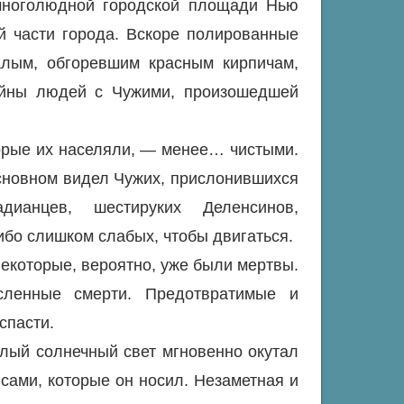
многолюдной городской площади Нью
й части города. Вскоре полированные
алым, обгоревшим красным кирпичам,
ойны людей с Чужими, произошедшей
орые их населяли, — менее… чистыми.
основном видел Чужих, прислонившихся
анцев, шестируких Деленсинов,
бо слишком слабых, чтобы двигаться.
екоторые, вероятно, уже были мертвы.
сленные смерти. Предотвратимые и
спасти.
лый солнечный свет мгновенно окутал
нсами, которые он носил. Незаметная и