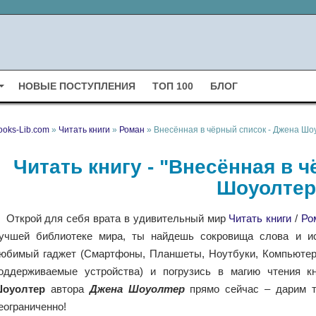
НОВЫЕ ПОСТУПЛЕНИЯ
ТОП 100
БЛОГ
ooks-Lib.com
»
Читать книги
»
Роман
» Внесённая в чёрный список - Джена Шо
Читать книгу - "Внесённая в 
Шоуолтер
Открой для себя врата в удивительный мир
Читать книги
/
Ро
учшей библиотеке мира, ты найдешь сокровища слова и ис
юбимый гаджет (Смартфоны, Планшеты, Ноутбуки, Компьютеры,
оддерживаемые устройства) и погрузись в магию чтения 
оуолтер
автора
Джена Шоуолтер
прямо сейчас – дарим т
еограниченно!