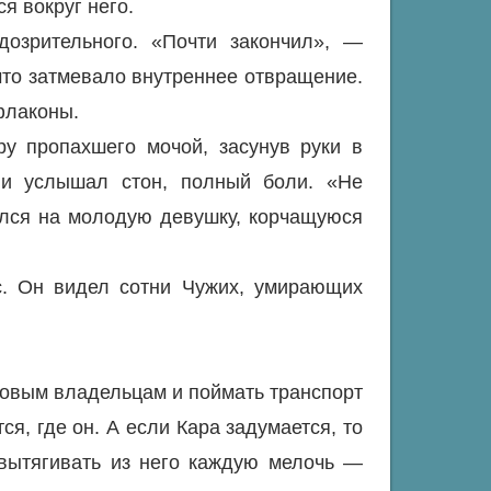
я вокруг него.
озрительного. «Почти закончил», —
что затмевало внутреннее отвращение.
флаконы.
ру пропахшего мочой, засунув руки в
 и услышал стон, полный боли. «Не
ился на молодую девушку, корчащуюся
с. Он видел сотни Чужих, умирающих
новым владельцам и поймать транспорт
я, где он. А если Кара задумается, то
 вытягивать из него каждую мелочь —