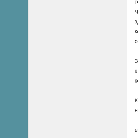
т
Ч
з
к
о
З
к
К
н
е