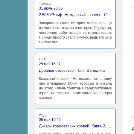
Тамара
31 июль 20:35
2:5030/Эльф. Нежданный коннект - Станислав Миков
Завораживающая история любви принца
из магического мира и питерской девушки,
постоянно работающей за компьютером.
Принцу просто стало скучно, ведь его мир
тысячу лет
Яна
29 май 16:31
Двойное отцовство - Таня Володина
Классная история! Не похожа ни на одну
про отношения МЖМ, которые я читала
до этого. Очень приятные харизматичные
герои, мастерски написанные характеры
главных
Аида
06 май 10:49
Дикарь королевских кровей. Книга 2. Леди-фаворитка - Анна Сергеевна Гаврилова