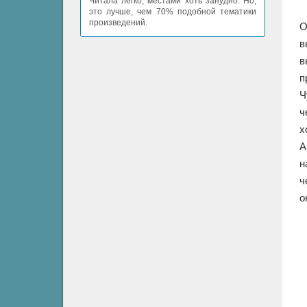
Читала легко, местами хоть занудно. Но,
это лучше, чем 70% подобной тематики
произведений.
О
в
в
п
Ч
ч
х
А
н
ч
о