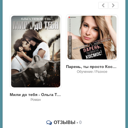
Парень, ты просто Космос! Как понравиться себе, ей и ее маме. Знакомство, флирт и отношения #МетодВастиковой
Обучение / Разное
Мили до тебя - Ольга Тимофеева
Гибель Тайлера - Л. П. Довер
Роман / Эротика
ОТЗЫВЫ -
0