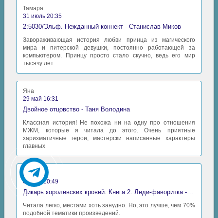
Тамара
31 июль 20:35
2:5030/Эльф. Нежданный коннект - Станислав Миков
Завораживающая история любви принца из магического
мира и питерской девушки, постоянно работающей за
компьютером. Принцу просто стало скучно, ведь его мир
тысячу лет
Яна
29 май 16:31
Двойное отцовство - Таня Володина
Классная история! Не похожа ни на одну про отношения
МЖМ, которые я читала до этого. Очень приятные
харизматичные герои, мастерски написанные характеры
главных
Аида
06 май 10:49
Дикарь королевских кровей. Книга 2. Леди-фаворитка - Анна Сергеевна Гаврилова
Читала легко, местами хоть занудно. Но, это лучше, чем 70%
подобной тематики произведений.