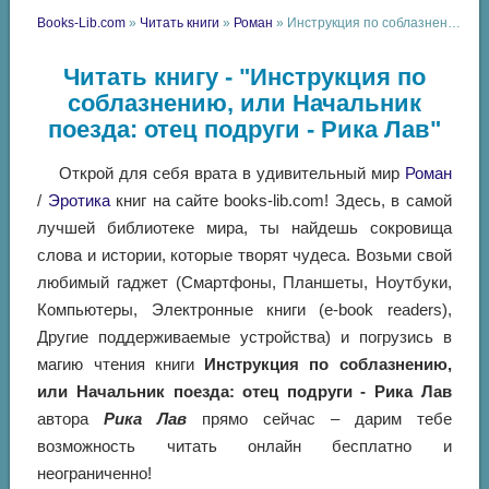
Books-Lib.com
»
Читать книги
»
Роман
» Инструкция по соблазнению, или Начальник поезда: отец подруги - Рика Лав
Читать книгу - "Инструкция по
соблазнению, или Начальник
поезда: отец подруги - Рика Лав"
Открой для себя врата в удивительный мир
Роман
/
Эротика
книг на сайте books-lib.com! Здесь, в самой
лучшей библиотеке мира, ты найдешь сокровища
слова и истории, которые творят чудеса. Возьми свой
любимый гаджет (Смартфоны, Планшеты, Ноутбуки,
Компьютеры, Электронные книги (e-book readers),
Другие поддерживаемые устройства) и погрузись в
магию чтения книги
Инструкция по соблазнению,
или Начальник поезда: отец подруги - Рика Лав
автора
Рика Лав
прямо сейчас – дарим тебе
возможность читать онлайн бесплатно и
неограниченно!