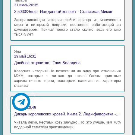
Тамара
31 июль 20:35
2:5030/Эльф. Нежданный коннект - Станислав Миков
Завораживающая история любви принца из магического
мира и питерской девушки, постоянно работающей за
компьютером. Принцу просто стало скучно, ведь его мир
тысячу лет
Яна
29 май 16:31
Двойное отцовство - Таня Володина
Классная история! Не похожа ни на одну про отношения
МЖМ, которые я читала до этого. Очень приятные
харизматичные герои, мастерски написанные характеры
главных
Аида
06 май 10:49
Дикарь королевских кровей. Книга 2. Леди-фаворитка - Анна Сергеевна Гаврилова
Читала легко, местами хоть занудно. Но, это лучше, чем 70%
подобной тематики произведений.