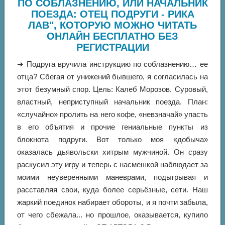
ПО СОБЛАЗНЕНИЮ, ИЛИ НАЧАЛЬНИК
ПОЕЗДА: ОТЕЦ ПОДРУГИ - РИКА
ЛАВ", КОТОРУЮ МОЖНО ЧИТАТЬ
ОНЛАЙН БЕСПЛАТНО БЕЗ
РЕГИСТРАЦИИ
➜ Подруга вручила инструкцию по соблазнению… ее
отца? Сбегая от унижений бывшего, я согласилась на
этот безумный спор. Цель: Калеб Морозов. Суровый,
властный, неприступный начальник поезда. План:
«случайно» пролить на него кофе, «невзначай» упасть
в его объятия и прочие гениальные пункты из
блокнота подруги. Вот только моя «добыча»
оказалась дьявольски хитрым мужчиной. Он сразу
раскусил эту игру и теперь с насмешкой наблюдает за
моими неуверенными маневрами, подыгрывая и
расставляя свои, куда более серьёзные, сети. Наш
жаркий поединок набирает обороты, и я почти забыла,
от чего сбежала... но прошлое, оказывается, купило