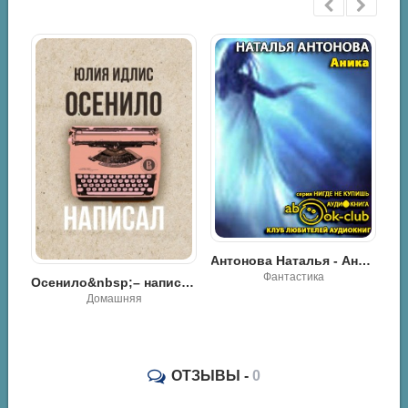
Антонова Наталья - Аника
Фантастика
Осенило&nbsp;– написал - Юлия Идлис
Инструкция по соблазнению, или Начальник поезда: Друг моего отца - Рика Лав
Роман / Эротика
ОТЗЫВЫ -
0