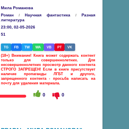
Мила Романова
Роман
Научная фантастика
Разная
/
/
литература
23:00, 02-05-2026
51
TG
FB
TW
WA
VB
PT
VK
(18+) Внимание! Книга может содержать контент
только для совершеннолетних. Для
несовершеннолетних просмотр данного контента
СТРОГО ЗАПРЕЩЕН! Если в книге присутствует
наличие пропаганды ЛГБТ и другого,
запрещенного контента - просьба написать на
почту для удаления материала.
0
0