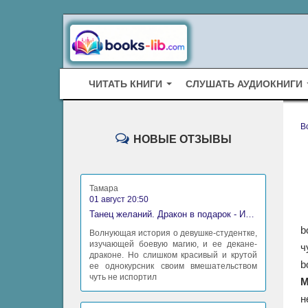
ЧИТАТЬ КНИГИ
СЛУШАТЬ АУДИОКНИГИ
B
НОВЫЕ ОТЗЫВЫ
Тамара
01 август 20:50
Танец желаний. Дракон в подарок - Ирина Алексеева
b
Волнующая история о девушке-студентке,
изучающей боевую магию, и ее декане-
ч
драконе. Но слишком красивый и крутой
b
ее однокурсник своим вмешательством
чуть не испортил
М
н