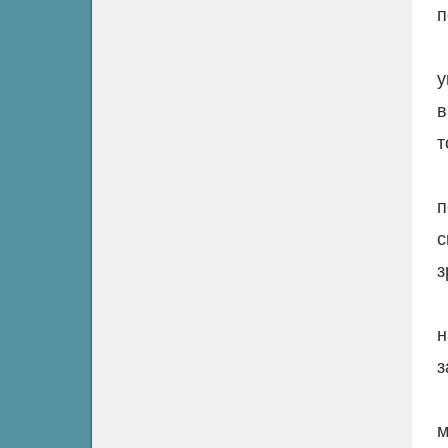
п
у
в
т
п
с
з
н
з
м