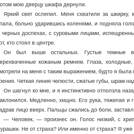
отом мою дверцу шкафа дернули.
Яркий свет ослепил. Меня схватили за шкирку, 
пала, больно ударившись коленями, и подняла голо
 черных доспехах, с суровыми лицами, испещренн
от, кто стоял в центре.
Он был выше остальных. Густые темные в
ерехваченные кожаным ремнем. Глаза, холодные, 
мотрели на меня с таким выражением, будто я была
рения. Четкая линия челюсти, сжатые губы, шрам на
Он шагнул ко мне, и я инстинктивно отползла наза
аклонился. Медленно, хищно. Его рука, тяжелая и 
адрав лицо вверх. Пальцы сжались до боли, заставл
— Человек, — произнес он. Голос низкий, с хрип
урашки. Не от страха? Или именно от страха? Я уже