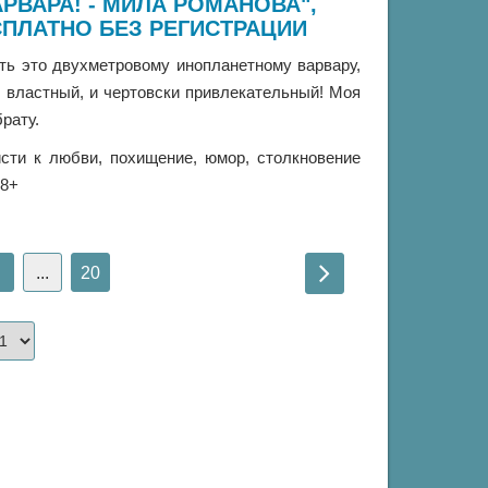
РВАРА! - МИЛА РОМАНОВА",
ПЛАТНО БЕЗ РЕГИСТРАЦИИ
ить это двухметровому инопланетному варвару,
 властный, и чертовски привлекательный! Моя
брату.
исти к любви, похищение, юмор, столкновение
18+
...
20