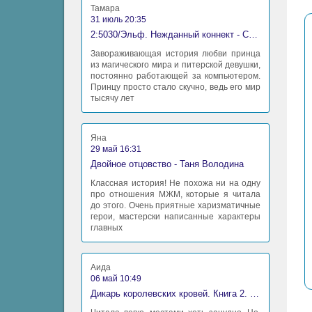
Тамара
31 июль 20:35
2:5030/Эльф. Нежданный коннект - Станислав Миков
Завораживающая история любви принца
из магического мира и питерской девушки,
постоянно работающей за компьютером.
Принцу просто стало скучно, ведь его мир
тысячу лет
Яна
29 май 16:31
Двойное отцовство - Таня Володина
Классная история! Не похожа ни на одну
про отношения МЖМ, которые я читала
до этого. Очень приятные харизматичные
герои, мастерски написанные характеры
главных
Аида
06 май 10:49
Дикарь королевских кровей. Книга 2. Леди-фаворитка - Анна Сергеевна Гаврилова