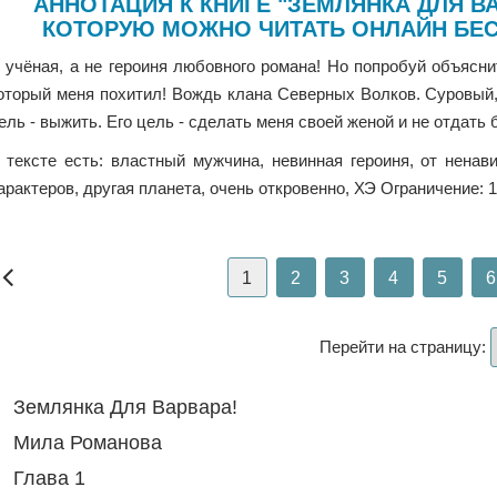
АННОТАЦИЯ К КНИГЕ "ЗЕМЛЯНКА ДЛЯ ВА
КОТОРУЮ МОЖНО ЧИТАТЬ ОНЛАЙН БЕС
 учёная, а не героиня любовного романа! Но попробуй объясн
оторый меня похитил! Вождь клана Северных Волков. Суровый,
ель - выжить. Его цель - сделать меня своей женой и не отдать 
 тексте есть: властный мужчина, невинная героиня, от ненав
арактеров, другая планета, очень откровенно, ХЭ Ограничение: 
1
2
3
4
5
6
Перейти на страницу:
Землянка Для Варвара!
Мила Романова
Глава 1