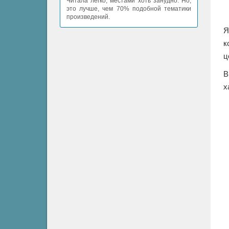
Читала легко, местами хоть занудно. Но,
это лучше, чем 70% подобной тематики
произведений.
Я
к
ц
В
х