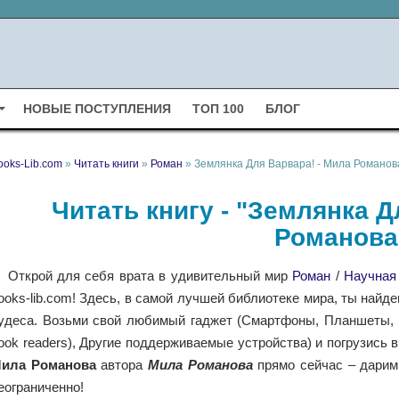
НОВЫЕ ПОСТУПЛЕНИЯ
ТОП 100
БЛОГ
ooks-Lib.com
»
Читать книги
»
Роман
» Землянка Для Варвара! - Мила Романов
Читать книгу - "Землянка Д
Романова
Открой для себя врата в удивительный мир
Роман
/
Научная
ooks-lib.com! Здесь, в самой лучшей библиотеке мира, ты найд
удеса. Возьми свой любимый гаджет (Смартфоны, Планшеты, Н
ook readers), Другие поддерживаемые устройства) и погрузись 
ила Романова
автора
Мила Романова
прямо сейчас – дарим
еограниченно!