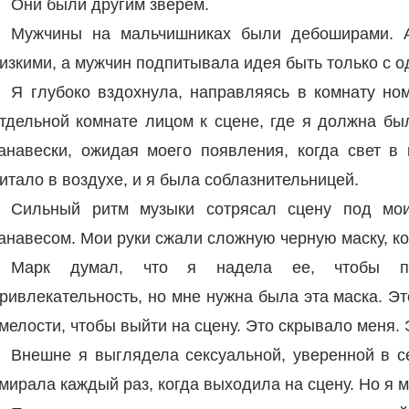
Они были другим зверем.
Мужчины на мальчишниках были дебоширами. А
изкими, а мужчин подпитывала идея быть только с 
Я глубоко вздохнула, направляясь в комнату но
тдельной комнате лицом к сцене, где я должна бы
анавески, ожидая моего появления, когда свет в 
итало в воздухе, и я была соблазнительницей.
Сильный ритм музыки сотрясал сцену под мои
анавесом. Мои руки сжали сложную черную маску, ко
Марк думал, что я надела ее, чтобы пр
ривлекательность, но мне нужна была эта маска. Э
мелости, чтобы выйти на сцену. Это скрывало меня. 
Внешне я выглядела сексуальной, уверенной в с
мирала каждый раз, когда выходила на сцену. Но я м