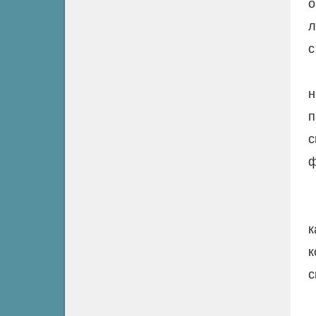
о
л
с
н
п
с
ф
к
к
с