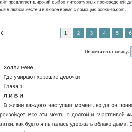
айт предлагает широкий выбор литературных произведений дл
ниг
в любом месте и в любое время с помощью books-lib.com.
1
2
3
4
5
6
Перейти на страницу:
Холли Рене
Где умирают хорошие девочки
Глава 1
Л И В И
В жизни каждого наступает момент, когда он поним
роизойдет. Все эти мечты о долгой и счастливой ж
ватки, как будто я пыталась удержать облако дыма. 