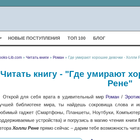
НОВЫЕ ПОСТУПЛЕНИЯ
ТОП 100
БЛОГ
ooks-Lib.com
»
Читать книги
»
Роман
» Где умирают хорошие девочки - Холли 
Читать книгу - "Где умирают х
Рене"
Открой для себя врата в удивительный мир
Роман
/
Эротик
учшей библиотеке мира, ты найдешь сокровища слова и ис
юбимый гаджет (Смартфоны, Планшеты, Ноутбуки, Компьютеры,
оддерживаемые устройства) и погрузись в магию чтения книги
втора
Холли Рене
прямо сейчас – дарим тебе возможность чита