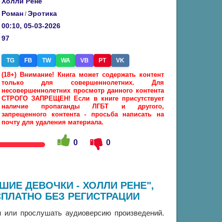
Холли Рене
Роман
Эротика
/
00:10, 05-03-2026
97
TG
FB
TW
WA
VB
PT
VK
(18+) Внимание! Книга может содержать контент
только для совершеннолетних. Для
несовершеннолетних просмотр данного контента
СТРОГО ЗАПРЕЩЕН! Если в книге присутствует
наличие пропаганды ЛГБТ и другого,
запрещенного контента - просьба написать на
почту для удаления материала.
0
0
ШИЕ ДЕВОЧКИ - ХОЛЛИ РЕНЕ",
ПЛАТНО БЕЗ РЕГИСТРАЦИИ
 или прослушать аудиоверсию произведений.