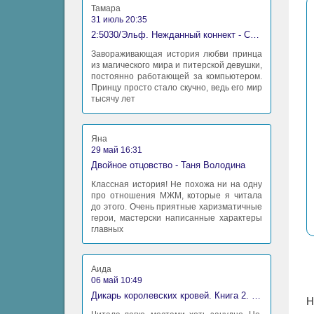
Тамара
31 июль 20:35
2:5030/Эльф. Нежданный коннект - Станислав Миков
Завораживающая история любви принца
из магического мира и питерской девушки,
постоянно работающей за компьютером.
Принцу просто стало скучно, ведь его мир
тысячу лет
Яна
29 май 16:31
Двойное отцовство - Таня Володина
Классная история! Не похожа ни на одну
про отношения МЖМ, которые я читала
до этого. Очень приятные харизматичные
герои, мастерски написанные характеры
главных
Аида
06 май 10:49
Дикарь королевских кровей. Книга 2. Леди-фаворитка - Анна Сергеевна Гаврилова