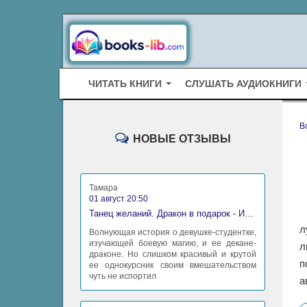
ЧИТАТЬ КНИГИ
СЛУШАТЬ АУДИОКНИГИ
B
НОВЫЕ ОТЗЫВЫ
Тамара
01 август 20:50
Танец желаний. Дракон в подарок - Ирина Алексеева
л
Волнующая история о девушке-студентке,
изучающей боевую магию, и ее декане-
л
драконе. Но слишком красивый и крутой
п
ее однокурсник своим вмешательством
чуть не испортил
а