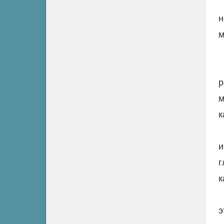
н
м
р
м
к
и
г
к
э