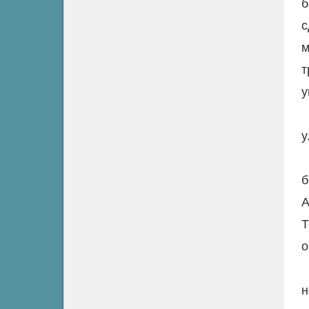
б
с
м
т
у
у
б
А
Т
о
н