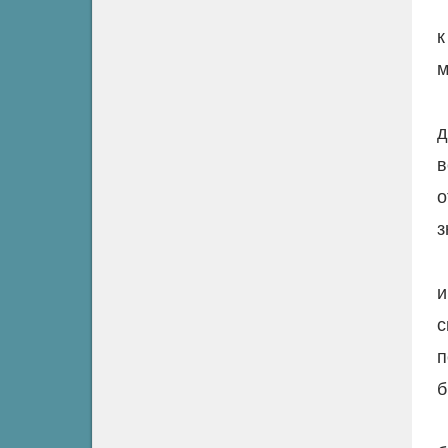
к
м
д
в
о
з
и
с
п
б