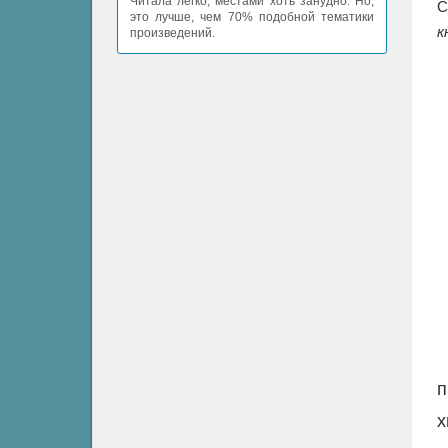
Читала легко, местами хоть занудно. Но,
С
это лучше, чем 70% подобной тематики
к
произведений.
п
х