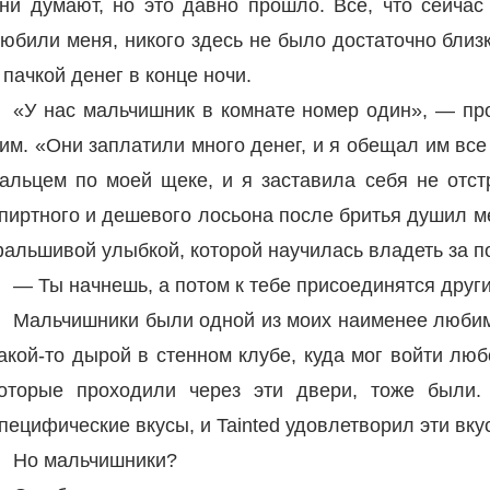
ни думают, но это давно прошло. Все, что сейчас
юбили меня, никого здесь не было достаточно близк
 пачкой денег в конце ночи.
«У нас мальчишник в комнате номер один», — про
им. «Они заплатили много денег, и я обещал им вс
альцем по моей щеке, и я заставила себя не отст
пиртного и дешевого лосьона после бритья душил м
альшивой улыбкой, которой научилась владеть за п
— Ты начнешь, а потом к тебе присоединятся друг
Мальчишники были одной из моих наименее любимы
акой-то дырой в стенном клубе, куда мог войти лю
оторые проходили через эти двери, тоже были
пецифические вкусы, и Tainted удовлетворил эти вку
Но мальчишники?