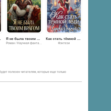
я Арниева
Я не была твоим врагом - Юлия Арниева
Как стать тёмной леди, или Сделка с тьмой - Татьяна Зинина
Роман / Научная фантастика
Фэнтези
Фэнтези
будет полезен читателям, которые еще только