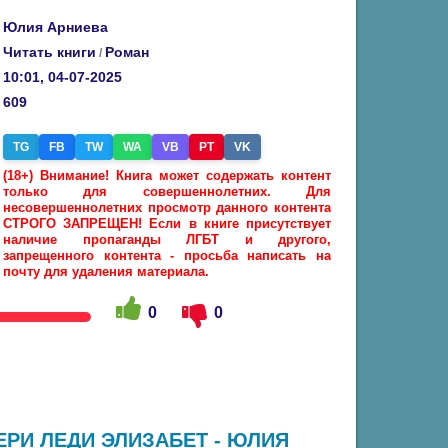
Юлия Арниева
Читать книги
Роман
/
10:01, 04-07-2025
609
TG
FB
TW
WA
VB
PT
VK
(18+) Внимание! Книга может содержать контент
только для совершеннолетних. Для
несовершеннолетних просмотр данного контента
СТРОГО ЗАПРЕЩЕН! Если в книге присутствует
наличие пропаганды ЛГБТ и другого,
запрещенного контента - просьба написать на
почту для удаления материала.
0
0
РИ ЛЕДИ ЭЛИЗАБЕТ - ЮЛИЯ