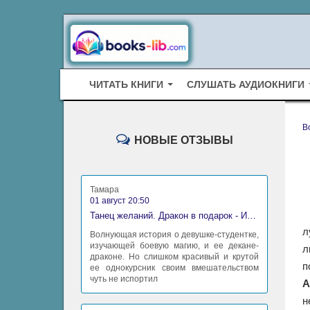
ЧИТАТЬ КНИГИ
СЛУШАТЬ АУДИОКНИГИ
B
НОВЫЕ ОТЗЫВЫ
Тамара
01 август 20:50
Танец желаний. Дракон в подарок - Ирина Алексеева
л
Волнующая история о девушке-студентке,
изучающей боевую магию, и ее декане-
л
драконе. Но слишком красивый и крутой
п
ее однокурсник своим вмешательством
чуть не испортил
А
н