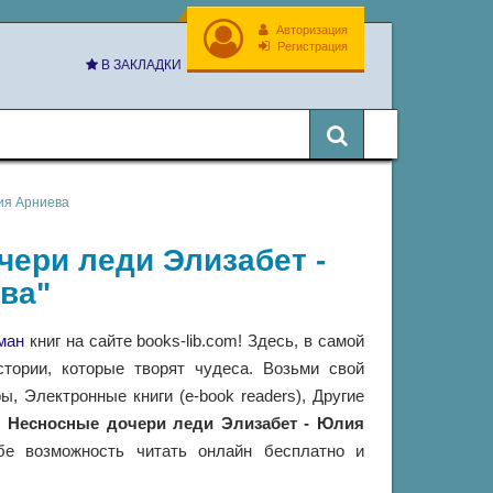
Авторизация
Регистрация
В ЗАКЛАДКИ
ия Арниева
чери леди Элизабет -
ва"
ман
книг на сайте books-lib.com! Здесь, в самой
тории, которые творят чудеса. Возьми свой
 Электронные книги (e-book readers), Другие
и
Несносные дочери леди Элизабет - Юлия
е возможность читать онлайн бесплатно и