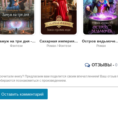
Замуж на три дня - Екатерина Флат
Сахарная империя. Закон против леди - Юлия Арниева
Остров ведьмочек - Юли
Фэнтези
Роман / Фэнтези
Роман
ОТЗЫВЫ -
0
рочитали книгу? Предлагаем вам поделится своим впечатлением! Ваш отзыв 
обираются познакомиться с произведением.
Оставить комментарий