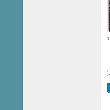
Я не была твоим врагом - Юлия Арниева
Как стать тёмной леди, или Сделка с тьмой - Татьяна Зинина
Между нами вечность - Светлана Казакова
Роман / Научная фантастика
Фэнтези
Фэнтези
П
с