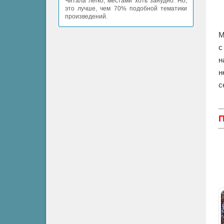
Читала легко, местами хоть занудно. Но,
это лучше, чем 70% подобной тематики
произведений.
М
с
н
н
с
П