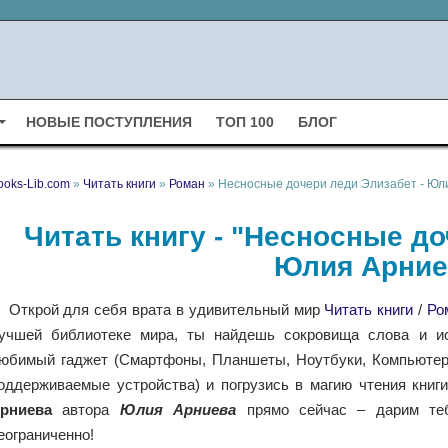
НОВЫЕ ПОСТУПЛЕНИЯ
ТОП 100
БЛОГ
ooks-Lib.com
»
Читать книги
»
Роман
» Несносные дочери леди Элизабет - Юл
Читать книгу - "Несносные до
Юлия Арние
Открой для себя врата в удивительный мир
Читать книги
/
Ро
учшей библиотеке мира, ты найдешь сокровища слова и ис
юбимый гаджет (Смартфоны, Планшеты, Ноутбуки, Компьютеры,
оддерживаемые устройства) и погрузись в магию чтения книг
рниева
автора
Юлия Арниева
прямо сейчас – дарим теб
еограниченно!