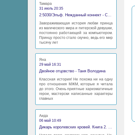
Тамара
31 июль 20:35
2:5030/Эльф. Нежданный коннект - Станислав Миков
Завораживающая история любви принца
из магического мира и питерской девушки,
постоянно работающей за компьютером.
Принцу просто стало скучно, ведь его мир
тысячу лет
Яна
29 май 16:31
Двойное отцовство - Таня Володина
Классная история! Не похожа ни на одну
про отношения МЖМ, которые я читала
до этого. Очень приятные харизматичные
герои, мастерски написанные характеры
главных
Аида
06 май 10:49
Дикарь королевских кровей. Книга 2. Леди-фаворитка - Анна Сергеевна Гаврилова